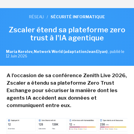
RÉSEAU
/
SÉCURITÉ INFORMATIQUE
Zscaler étend sa plateforme zero
trust à l'IA agentique
Maria Korolov, Network World (adaptation Jean Elyan)
,
publié le
12 Juin 2026
A l'occasion de sa conférence Zenith Live 2026,
Zscaler a étendu sa plateforme Zero Trust
Exchange pour sécuriser la manière dont les
agents IA accèdent aux données et
communiquent entre eux.