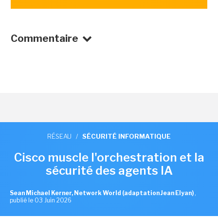
Commentaire
RÉSEAU
/
SÉCURITÉ INFORMATIQUE
Cisco muscle l'orchestration et la
sécurité des agents IA
Sean Michael Kerner, Network World (adaptation Jean Elyan)
,
publié le 03 Juin 2026