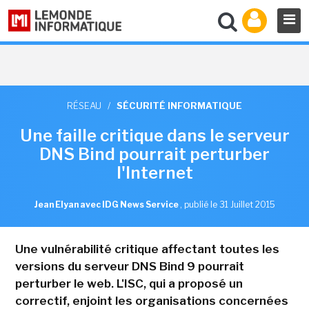
RÉSEAU
/
SÉCURITÉ INFORMATIQUE
Une faille critique dans le serveur
DNS Bind pourrait perturber
l'Internet
Jean Elyan avec IDG News Service
,
publié le 31 Juillet 2015
Une vulnérabilité critique affectant toutes les
versions du serveur DNS Bind 9 pourrait
perturber le web. L'ISC, qui a proposé un
correctif, enjoint les organisations concernées