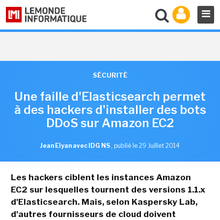
SÉCURITÉ
Une faille d'Elasticsearch permet
à des hackers d'installer des bots
DDoS sur Amazon EC2
Jean Elyan avec IDG NS
,
publié le 29 Juillet 2014
Les hackers ciblent les instances Amazon
EC2 sur lesquelles tournent des versions 1.1.x
d'Elasticsearch. Mais, selon Kaspersky Lab,
d'autres fournisseurs de cloud doivent