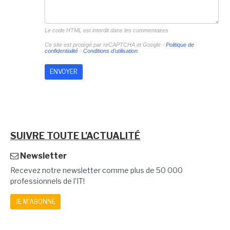
Le code HTML est interdit dans les commentaires
Ce site est protégé par reCAPTCHA et Google -
Politique de
confidentialité
-
Conditions d'utilisation
SUIVRE TOUTE L'ACTUALITÉ
Newsletter
Recevez notre newsletter comme plus de 50 000
professionnels de l'IT!
JE M'ABONNE