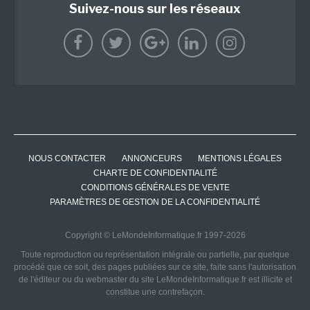
Suivez-nous sur les réseaux
NOUS CONTACTER
ANNONCEURS
MENTIONS LÉGALES
CHARTE DE CONFIDENTIALITÉ
CONDITIONS GÉNÉRALES DE VENTE
PARAMÈTRES DE GESTION DE LA CONFIDENTIALITÉ
Copyright © LeMondeInformatique.fr 1997-2026
Toute reproduction ou représentation intégrale ou partielle, par quelque
procédé que ce soit, des pages publiées sur ce site, faite sans l'autorisation
de l'éditeur ou du webmaster du site LeMondeInformatique.fr est illicite et
constitue une contrefaçon.