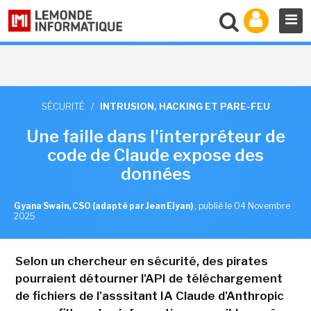
SÉCURITÉ
/
INTRUSION, HACKING ET PARE-FEU
Une faille dans l'interpréteur de
code de Claude expose des
données
Gyana Swain, CSO (adapté par Jean Elyan)
,
publié le 04 Novembre
2025
Selon un chercheur en sécurité, des pirates
pourraient détourner l'API de téléchargement
de fichiers de l'asssitant IA Claude d'Anthropic