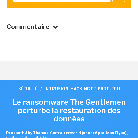
Commentaire
SÉCURITÉ
/
INTRUSION, HACKING ET PARE-FEU
Le ransomware The Gentlemen
perturbe la restauration des
données
Prasanth Aby Thomas, Computerworld (adapté par Jean Elyan)
,
publié le 09 Juillet 2026