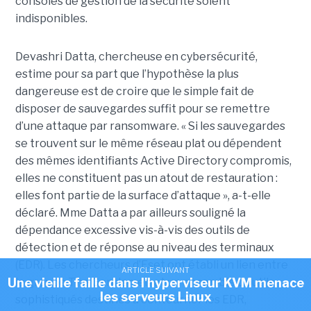
consoles de gestion de la sécurité soient
indisponibles.
Devashri Datta, chercheuse en cybersécurité,
estime pour sa part que l’hypothèse la plus
dangereuse est de croire que le simple fait de
disposer de sauvegardes suffit pour se remettre
d’une attaque par ransomware. « Si les sauvegardes
se trouvent sur le même réseau plat ou dépendent
des mêmes identifiants Active Directory compromis,
elles ne constituent pas un atout de restauration :
elles font partie de la surface d’attaque », a-t-elle
déclaré. Mme Datta a par ailleurs souligné la
dépendance excessive vis-à-vis des outils de
détection et de réponse au niveau des terminaux
(EDR). Les chercheurs d’Eset ont établi un lien entre
ARTICLE SUIVANT
Une vieille faille dans l'hyperviseur KVM menace
le groupe The Gentlemen et un ensemble d’outils
les serveurs Linux
sophistiqués destinés à contourner les EDR,