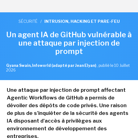
SÉCURITÉ
/
INTRUSION, HACKING ET PARE-FEU
Un agent IA de GitHub vulnérable à
une attaque par injection de
prompt
Gyana Swain, Infoworld (adapté par Jean Elyan)
,
publié le 10 Juillet
2026
Une attaque par injection de prompt affectant
Agentic Workflows de GitHub a permis de
dévoiler des dépôts de code privés. Une raison
de plus de s'inquiéter de la sécurité des agents
IA disposant d'accès à privilèges aux
environnement de développement des
entreprises.