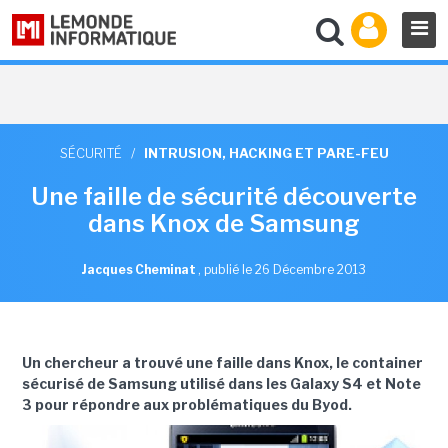
SÉCURITÉ
/
INTRUSION, HACKING ET PARE-FEU
Une faille de sécurité découverte
dans Knox de Samsung
Jacques Cheminat
,
publié le 26 Décembre 2013
Un chercheur a trouvé une faille dans Knox, le container
sécurisé de Samsung utilisé dans les Galaxy S4 et Note
3 pour répondre aux problématiques du Byod.