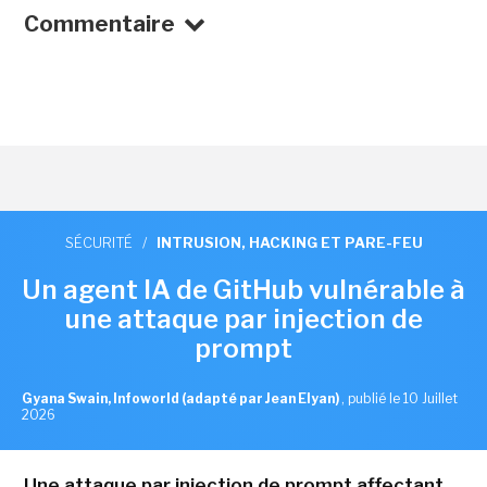
Commentaire
SÉCURITÉ
/
INTRUSION, HACKING ET PARE-FEU
Un agent IA de GitHub vulnérable à
une attaque par injection de
prompt
Gyana Swain, Infoworld (adapté par Jean Elyan)
,
publié le 10 Juillet
2026
Une attaque par injection de prompt affectant