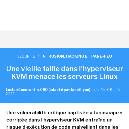
SÉCURITÉ
/
INTRUSION, HACKING ET PARE-FEU
Une vieille faille dans l'hyperviseur
KVM menace les serveurs Linux
Lucian Constantin, CSO (adapté par Jean Elyan)
,
publié le 08 Juillet
2026
Une vulnérabilité critique baptisée « Januscape »
corrigée dans l'hyperviseur KVM entraîne un
risque d'exécution de code malveillant dans les