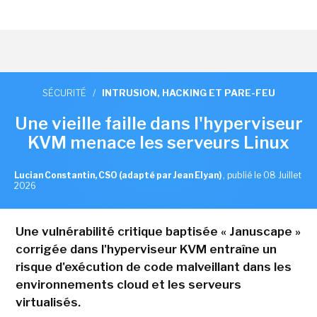
SÉCURITÉ
/
INTRUSION, HACKING ET PARE-FEU
Une vieille faille dans l'hyperviseur
KVM menace les serveurs Linux
Lucian Constantin, CSO (adapté par Jean Elyan)
,
publié le 08 Juillet
2026
Une vulnérabilité critique baptisée « Januscape »
corrigée dans l'hyperviseur KVM entraîne un
risque d'exécution de code malveillant dans les
environnements cloud et les serveurs
virtualisés.