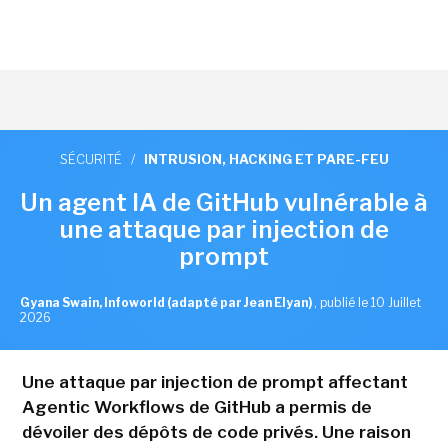
SÉCURITÉ
/
INTRUSION, HACKING ET PARE-FEU
Un agent IA de GitHub vulnérable à
une attaque par injection de
prompt
Gyana Swain, Infoworld (adapté par Jean Elyan)
,
publié le 10 Juillet
2026
Une attaque par injection de prompt affectant
Agentic Workflows de GitHub a permis de
dévoiler des dépôts de code privés. Une raison