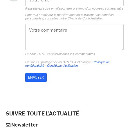
Renseignez votre email pour être prévenu d'un nouveau commentaire
Pour tout savoir sur la manière dont nous traitons vos données
personnelles, consultez notre
Charte de Confidentialité.
Le code HTML est interdit dans les commentaires
Ce site est protégé par reCAPTCHA et Google -
Politique de
confidentialité
-
Conditions d'utilisation
SUIVRE TOUTE L'ACTUALITÉ
Newsletter