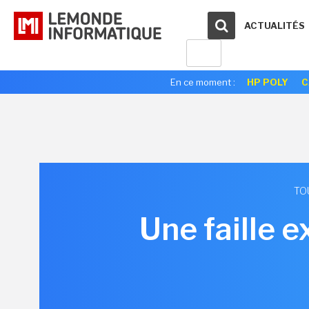
ACTUALITÉS
En ce moment :
HP POLY
C
TO
Une faille 