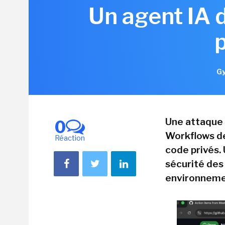
Un agent IA 
Gy
Une attaque 
0
Workflows de
Réaction
code privés. 
sécurité des
environneme