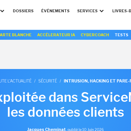
DOSSIERS
ÉVÉNEMENTS
SERVICES
LIVRES-
ARTE BLANCHE
ACCÉLERATEUR IA
CYBERCOACH
TESTS
UTE L'ACTUALITÉ
/
SÉCURITÉ
/
INTRUSION, HACKING ET PARE-
exploitée dans Servi
les données clients
Jacques Cheminat
,
publié le 10 Juin 2026