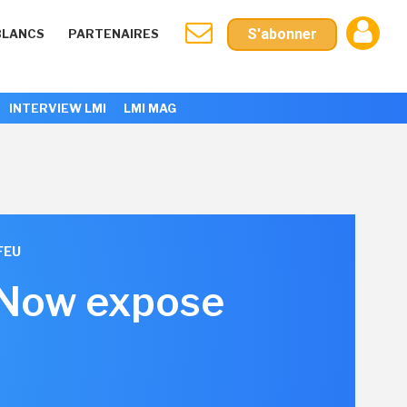
S'abonner
BLANCS
PARTENAIRES
INTERVIEW LMI
LMI MAG
FEU
ceNow expose