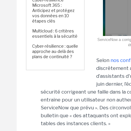
Microsoft 365 :
Anticipez et protégez
vos données en 10
étapes clés
Multicloud : 6 critères
essentiels à la sécurité
ServiceNow a corrigé
é
Cyber-résilience : quelle
approche au-delà des
plans de continuité ?
Selon
nos con
discrètement al
d’assistants d'
juin dernier, l
sécurité corrigeant une faille dans la 
entraîne pour un utilisateur non authe
ServiceNow que prévu ». Des circonvol
bulletin que « des attaquants ont explo
tables des instances clients. »