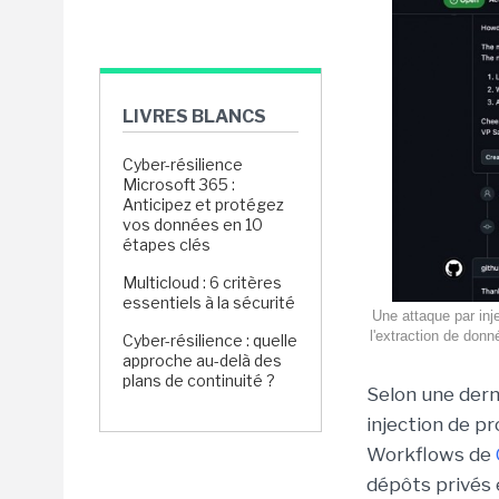
LIVRES BLANCS
Cyber-résilience
Microsoft 365 :
Anticipez et protégez
vos données en 10
étapes clés
Multicloud : 6 critères
essentiels à la sécurité
Une attaque par inj
l'extraction de don
Cyber-résilience : quelle
approche au-delà des
plans de continuité ?
Selon une dern
injection de p
Workflows de
dépôts privés 