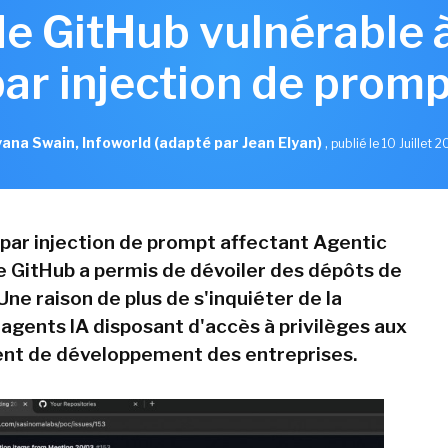
de GitHub vulnérable 
par injection de promp
ana Swain, Infoworld (adapté par Jean Elyan)
,
publié le 10 Juillet 
par injection de prompt affectant Agentic
 GitHub a permis de dévoiler des dépôts de
Une raison de plus de s'inquiéter de la
 agents IA disposant d'accès à privilèges aux
nt de développement des entreprises.