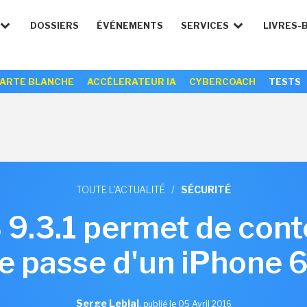
DOSSIERS
ÉVÉNEMENTS
SERVICES
LIVRES-
ARTE BLANCHE
ACCÉLERATEUR IA
CYBERCOACH
TESTS
TOUTE L'ACTUALITÉ
/
SÉCURITÉ
S 9.3.1 permet de con
e passe d'un iPhone 
Serge Leblal
,
publié le 05 Avril 2016