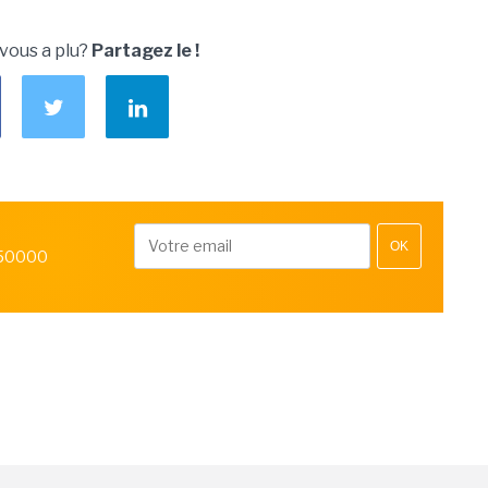
 vous a plu?
Partagez le !
OK
 50000