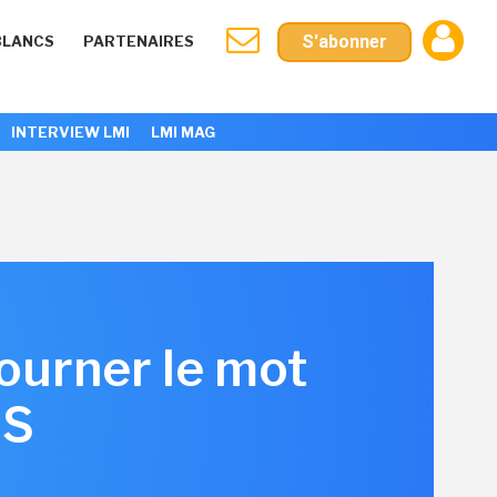
S'abonner
BLANCS
PARTENAIRES
INTERVIEW LMI
LMI MAG
tourner le mot
6S