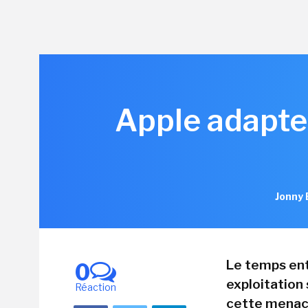
Apple adapte 
Jonny 
Le temps ent
0
exploitation 
Réaction
cette menace