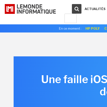
ACTUALITÉS
En ce moment :
HP POLY
C
Une faille iO
d