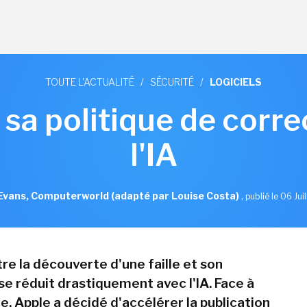
TOUTE L'ACTUALITÉ
/
SÉCURITÉ
/
LOGICIELS
sa politique de correct
l'IA
Evans, Computerworld (adapté par Louise Costa)
,
publié le 06 Jui
re la découverte d'une faille et son
se réduit drastiquement avec l'IA. Face à
, Apple a décidé d'accélérer la publication