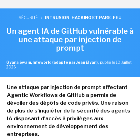
SÉCURITÉ
/
INTRUSION, HACKING ET PARE-FEU
Un agent IA de GitHub vulnérable à
une attaque par injection de
prompt
Gyana Swain, Infoworld (adapté par Jean Elyan)
,
publié le 10 Juillet
2026
Une attaque par injection de prompt affectant
Agentic Workflows de GitHub a permis de
dévoiler des dépôts de code privés. Une raison
de plus de s'inquiéter de la sécurité des agents
IA disposant d'accès à privilèges aux
environnement de développement des
entreprises.