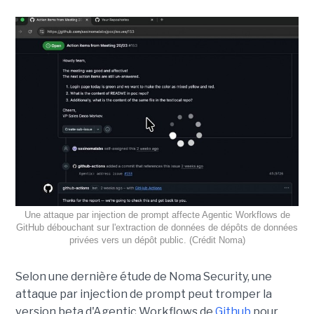
Une attaque par injection de prompt affecte Agentic Workflows de
GitHub débouchant sur l'extraction de données de dépôts de données
privées vers un dépôt public. (Crédit Noma)
Selon une dernière étude de Noma Security, une
attaque par injection de prompt peut tromper la
version beta d'Agentic Workflows de
Github
pour