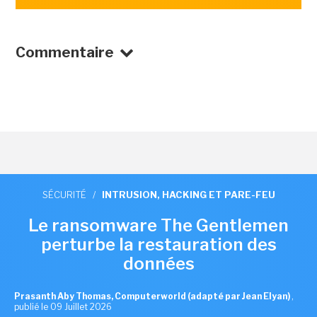
Commentaire
SÉCURITÉ
/
INTRUSION, HACKING ET PARE-FEU
Le ransomware The Gentlemen
perturbe la restauration des
données
Prasanth Aby Thomas, Computerworld (adapté par Jean Elyan)
,
publié le 09 Juillet 2026