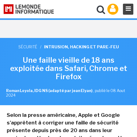
SÉCURITÉ
/
INTRUSION, HACKING ET PARE-FEU
Une faille vieille de 18 ans
exploitée dans Safari, Chrome et
Firefox
Roman Loyola, IDG NS (adapté par jean Elyan)
,
publié le 08 Aout
2024
Selon la presse américaine, Apple et Google
s'apprêtent à corriger une faille de sécurité
présente depuis près de 20 ans dans leur