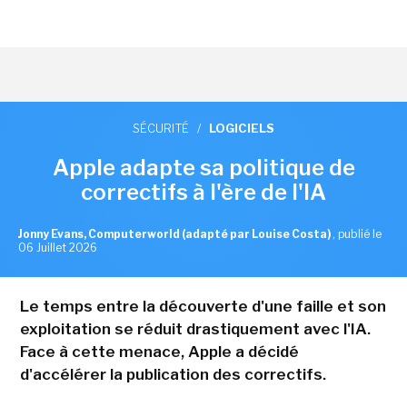
SÉCURITÉ
/
LOGICIELS
Apple adapte sa politique de
correctifs à l'ère de l'IA
Jonny Evans, Computerworld (adapté par Louise Costa)
,
publié le
06 Juillet 2026
Le temps entre la découverte d'une faille et son
exploitation se réduit drastiquement avec l'IA.
Face à cette menace, Apple a décidé
d'accélérer la publication des correctifs.