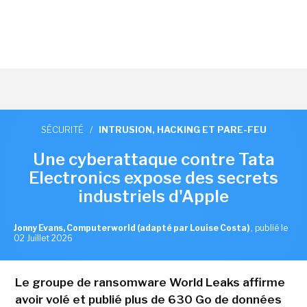
SÉCURITÉ
/
INTRUSION, HACKING ET PARE-FEU
Une cyberattaque contre Tata
Electronics expose des secrets
industriels d'Apple
Jonny Evans, Computerworld (adapté par Louise Costa)
,
publié le
02 Juillet 2026
Le groupe de ransomware World Leaks affirme
avoir volé et publié plus de 630 Go de données