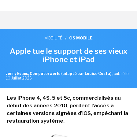
MOBILITÉ
/
OS MOBILE
Apple tue le support de ses vieux
iPhone et iPad
Jonny Evans, Computerworld (adapté par Louise Costa)
,
publié le
10 Juillet 2026
Les iPhone 4, 4S, 5 et 5c, commercialisés au
début des années 2010, perdent l'accès à
certaines versions signées d'iOS, empêchant la
restauration système.