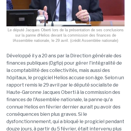
Le député Jacques Oberti lors de la présentation de ses conclusions
sur la panne dHelios devant la commission des finances de
lAssemblée nationale, le 29 avril. (crédit Assemblée nationale)
Développé il y a 20 ans par la Direction générale des
finances publiques (Dgfip) pour gérer l'intégralité de
la comptabilité des collectivités, mais aussi des
hôpitaux, le progiciel Helios accuse son âge. Selon un
rapport remis le 29 avril par le député socialiste de
Haute-Garonne Jacques Oberti à la commission des
finances de l'Assemblée nationale, la panne qu'a
connue Helios en février dernier aurait pu avoir des
conséquences bien plus graves. Si le
dysfonctionnement, qui a bloqué le progiciel pendant
douze jours, à partir du 5 février, était intervenu plus