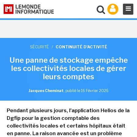
SÉCURITÉ
/
CONTINUITÉ D'ACTIVITÉ
Une panne de stockage empêche
les collectivités locales de gérer
leurs comptes
Jacques Cheminat
,
publié le 16 Février 2026
Pendant plusieurs jours, l'application Helios de la
Dgfip pour la gestion comptable des
collectivités locales et certains hôpitaux était
en panne. La raison avancée est un problème