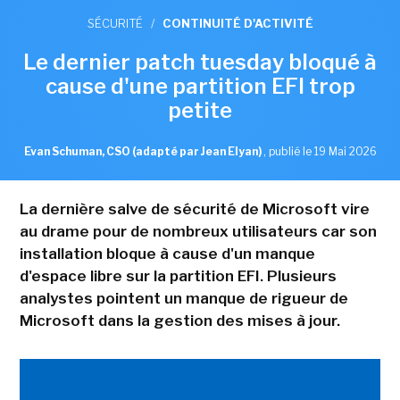
SÉCURITÉ
/
CONTINUITÉ D'ACTIVITÉ
Le dernier patch tuesday bloqué à
cause d'une partition EFI trop
petite
Evan Schuman, CSO (adapté par Jean Elyan)
,
publié le 19 Mai 2026
La dernière salve de sécurité de Microsoft vire
au drame pour de nombreux utilisateurs car son
installation bloque à cause d'un manque
d'espace libre sur la partition EFI. Plusieurs
analystes pointent un manque de rigueur de
Microsoft dans la gestion des mises à jour.