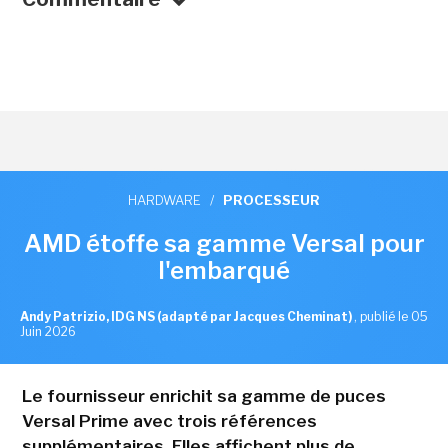
HARDWARE
/
PROCESSEUR
AMD étoffe sa gamme Versal pour
l'embarqué
Andy Patrizio, IDG NS (adapté par Jacques Cheminat)
,
publié le 05
Juin 2026
Le fournisseur enrichit sa gamme de puces
Versal Prime avec trois références
supplémentaires. Elles affichent plus de