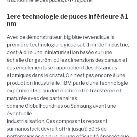
traditionnelle des puces, a-t-il ajouté.
1ere technologie de puces inférieure à 1
nm
Avec ce démonstrateur, big blue revendique la
première technologie logique sub
‑
1 nm de l’industrie,
c’est
‑
à
‑
dire une miniaturisation basée sur une
échelle d’angström, où les dimensions des canaux et
des empilements se rapprochent des distances
atomiques dans le cristal. On n’est pas encore à une
production industrielle : IBM parle d’une technologie
expérimentale qui doit encore être transférée et
maturée avec des partenaires
comme GlobalFoundries ou Samsung avant une
éventuelle
industrialisation. Ces composants reposant
sur nanostack devrait offrir jusqu’à 50 % de
performances en plus, ou une efficacité énergétique