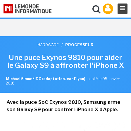
HARDWARE
/
PROCESSEUR
Une puce Exynos 9810 pour aider
le Galaxy S9 à affronter l'iPhone X
Michael Simon / IDG (adaptation Jean Elyan)
,
publié le 05 Janvier
2018
Avec la puce SoC Exynos 9810, Samsung arme
son Galaxy S9 pour contrer l'iPhone X d'Apple.