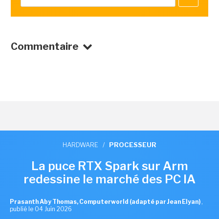
Commentaire
HARDWARE
/
PROCESSEUR
La puce RTX Spark sur Arm
redessine le marché des PC IA
Prasanth Aby Thomas, Computerworld (adapté par Jean Elyan)
,
publié le 04 Juin 2026