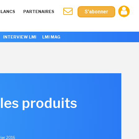
S'abonner
BLANCS
PARTENAIRES
INTERVIEW LMI
LMI MAG
les produits
vier 2016