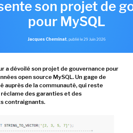
sente son projet de 
pour MySQL
Jacques Cheminat
,
publié le 29 Juin 2026
ur a dévoilé son projet de gouvernance pour
onnées open source MySQL. Un gage de
é auprès de la communauté, qui reste
 réclame des garanties et des
 contraignants.