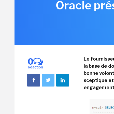
Oracle pré
Le fournisse
0
la base de d
Réaction
bonne volont
sceptique et
engagements