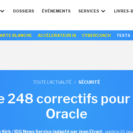
DOSSIERS
ÉVÉNEMENTS
SERVICES
LIVRES-
ARTE BLANCHE
ACCÉLERATEUR IA
CYBERCOACH
TESTS
TOUTE L'ACTUALITÉ
/
SÉCURITÉ
e 248 correctifs pour 
Oracle
 Kirk / IDG News Service (adapté par Jean Elyan)
,
publié le 20 Jan