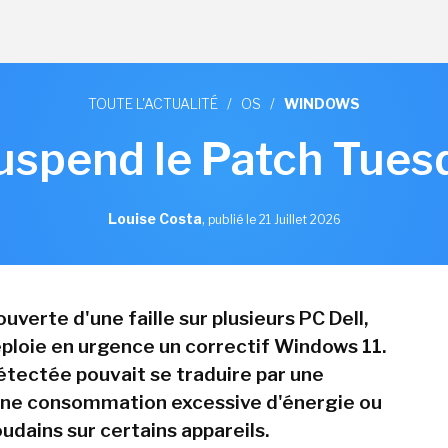
TOUTE L'ACTUALITÉ
/
OS
/
WINDOWS
uspend le Patch Tuesda
Louise Costa
,
publié le 21 Juillet 2026
uverte d'une faille sur plusieurs PC Dell,
ploie en urgence un correctif Windows 11.
étectée pouvait se traduire par une
une consommation excessive d'énergie ou
udains sur certains appareils.