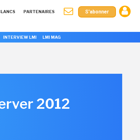
S'abonner
BLANCS
PARTENAIRES
INTERVIEW LMI
LMI MAG
erver 2012