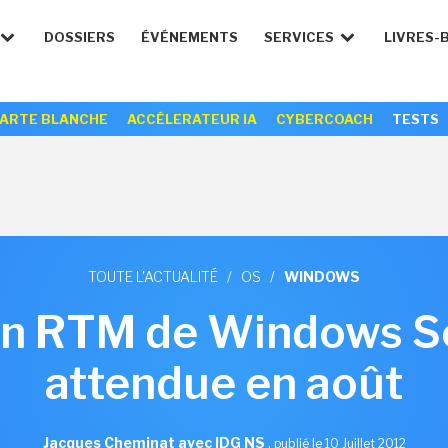
DOSSIERS
ÉVÉNEMENTS
SERVICES
LIVRES-
ARTE BLANCHE
ACCÉLERATEUR IA
CYBERCOACH
TESTS
TOUTE L'ACTUALITÉ
/
OS
/
WINDOWS
on RTM de Windows S
attendue en août
Jacques Cheminat avec IDG NS
,
publié le 10 Juillet 2012