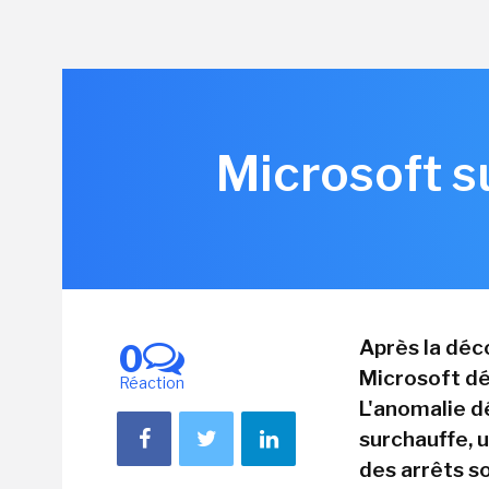
Microsoft s
Après la déco
0
Microsoft dé
Réaction
L'anomalie d
surchauffe, 
des arrêts so