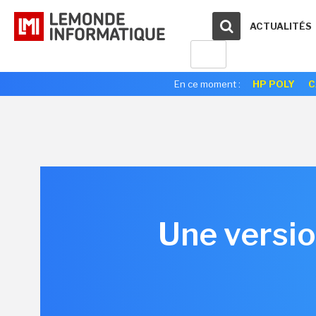
ACTUALITÉS
En ce moment :
HP POLY
C
Une versi