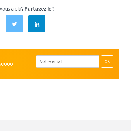
 vous a plu?
Partagez le !
OK
 50000