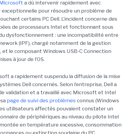
Microsoft
a dû intervenir rapidement avec
r exceptionnell
e pour résoudre un problème de
touchant certains PC Dell. L’incident concerne des
ées de processeurs Intel et fonctionnant sous
du dysfonctionnement : une incompatibilité entre
ramework (IPF), chargé notamment de la gestion
e, et le composant Windows USB-C Connection
ses à jour de l’OS.
soft a rapidement suspendu la diffusion de la mise
ystèmes Dell concernés. Selon l’entreprise, Dell a
e validation et a travaillé avec Microsoft et Intel
 sa
page de suivi des problèmes
connus (Windows
 les utilisateurs affectés pouvaient constater un
ionnaire de périphériques au niveau du pilote Intel
e montée en température excessive, consommation
formances ou extinction soudaine du PC.