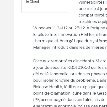
le Cloud
vulnérabilités,
une
mise à jou
compatibilité 
machines équip
Windows 11 24H2 ou 25H2. À l’origine 
le pilote Intel Innovation Platform F
thermique et énergétique du systèm
Manager introduit dans les dernières mi
Face aux remontées d’incidents, Micro
à jour de sécurité KB5101650 sur les s
détecté l’anomalie lors de ses phases d
pour isoler l’origine du problème.
Dans
Release Health
, l’éditeur explique que
point d’exclamation jaune dans le Gest
IPF, accompagné dans certains cas d
énergétique anormale, baisse des per