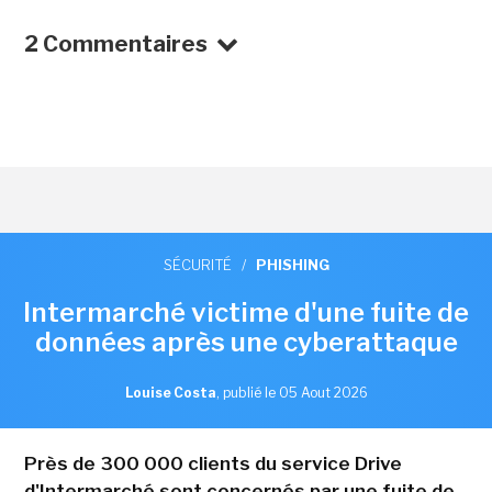
2 Commentaires
SÉCURITÉ
/
PHISHING
Intermarché victime d'une fuite de
données après une cyberattaque
Louise Costa
,
publié le 05 Aout 2026
Près de 300 000 clients du service Drive
d'Intermarché sont concernés par une fuite de