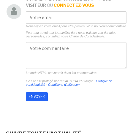
VISITEUR
OU
CONNECTEZ-VOUS
Renseignez votre email pour être prévenu d'un nouveau commentaire
Pour tout savoir sur la manière dont nous traitons vos données
personnelles, consultez notre
Charte de Confidentialité.
Le code HTML est interdit dans les commentaires
Ce site est protégé par reCAPTCHA et Google -
Politique de
confidentialité
-
Conditions d'utilisation