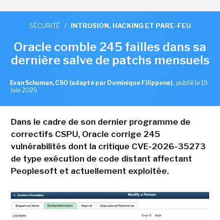
SÉCURITÉ
/
INTRUSION, HACKING ET PARE-FEU
Oracle comble 245 failles dans sa
dernière salve de patchs mensuels
Evan Schuman, CSO (adapté par Dominique Filippone)
,
publié le 19
Juin 2026
Dans le cadre de son dernier programme de
correctifs CSPU, Oracle corrige 245
vulnérabilités dont la critique CVE-2026-35273
de type exécution de code distant affectant
Peoplesoft et actuellement exploitée.