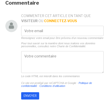
Commentaire
COMMENTER CET ARTICLE EN TANT QUE
VISITEUR
OU
CONNECTEZ-VOUS
Renseignez votre email pour être prévenu d'un nouveau commentaire
Pour tout savoir sur la manière dont nous traitons vos données
personnelles, consultez notre
Charte de Confidentialité.
Le code HTML est interdit dans les commentaires
Ce site est protégé par reCAPTCHA et Google -
Politique de
confidentialité
-
Conditions d'utilisation