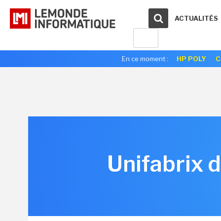
ACTUALITÉS
En ce moment :
HP POLY
C
Unifabrix 