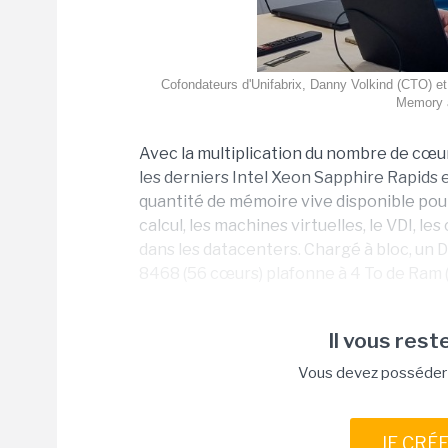
Cofondateurs d'Unifabrix, Danny Volkind (CTO) et
Memory a
Avec la multiplication du nombre de cœur
les derniers Intel Xeon Sapphire Rapids
quantité de mémoire vive disponible pou
calcul, les machines virtuelles, le VDI, l
dans les datacenters. Chargé à bloc, un
8468 (56 cœurs) plafonne à 4 To de Ram (
Il vous reste
Vous devez posséder u
JE CRÉ