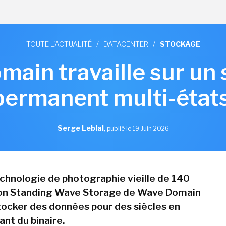
TOUTE L'ACTUALITÉ
/
DATACENTER
/
STOCKAGE
ain travaille sur un
permanent multi-état
Serge Leblal
,
publié le 19 Juin 2026
chnologie de photographie vieille de 140
tion Standing Wave Storage de Wave Domain
ocker des données pour des siècles en
ant du binaire.