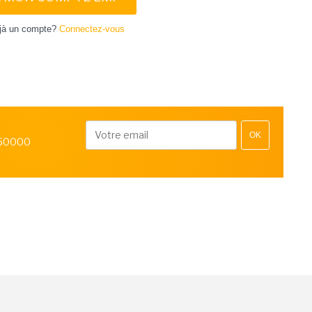
jà un compte?
Connectez-vous
OK
 50000