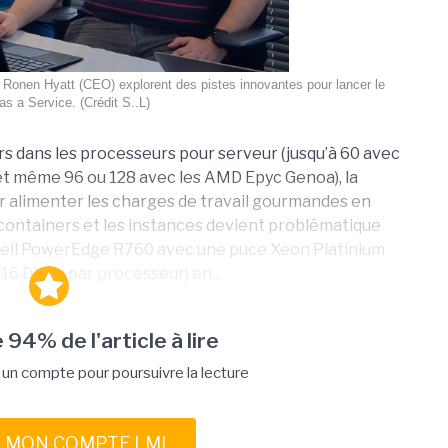
 Ronen Hyatt (CEO) explorent des pistes innovantes pour lancer le
s a Service. (Crédit S..L)
s dans les processeurs pour serveur (jusqu’à 60 avec
 et même 96 ou 128 avec les AMD Epyc Genoa), la
r alimenter les charges de travail gourmandes en
es containers et les instances devient problématique
 Dell PowerEdge R760 avec une puce Xeon Platinium
16 Dimm par processeur) en...
 94% de l'article à lire
n compte pour poursuivre la lecture
E MON COMPTE LMI