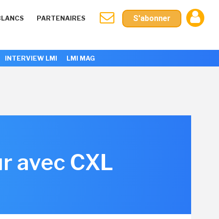
S'abonner
BLANCS
PARTENAIRES
INTERVIEW LMI
LMI MAG
ur avec CXL