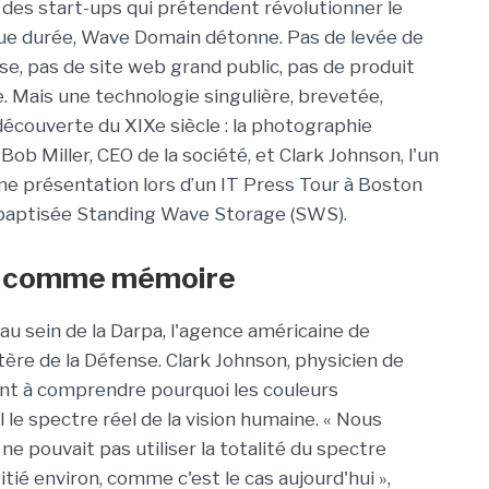
e des start-ups qui prétendent révolutionner le
ue durée, Wave Domain détonne. Pas de levée de
e, pas de site web grand public, pas de produit
e. Mais une technologie singulière, brevetée,
 découverte du XIXe siècle : la photographie
b Miller, CEO de la société, et Clark Johnson, l'un
une présentation lors d’un IT Press Tour à Boston
ie baptisée Standing Wave Storage (SWS).
es comme mémoire
 sein de la Darpa, l'agence américaine de
ère de la Défense. Clark Johnson, physicien de
isant à comprendre pourquoi les couleurs
 le spectre réel de la vision humaine. « Nous
 pouvait pas utiliser la totalité du spectre
oitié environ, comme c'est le cas aujourd'hui »,