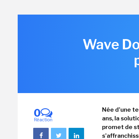
Wave Dom
Née d'une te
0
ans, la solu
Réaction
promet de st
s'affranchiss