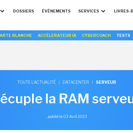
DOSSIERS
ÉVÉNEMENTS
SERVICES
LIVRES-
ARTE BLANCHE
ACCÉLERATEUR IA
CYBERCOACH
TESTS
TOUTE L'ACTUALITÉ
/
DATACENTER
/
SERVEUR
décuple la RAM serve
,
publié le 03 Avril 2023