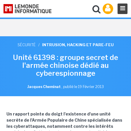
SÉCURITÉ
/
INTRUSION, HACKING ET PARE-FEU
Unité 61398 : groupe secret de
l'armée chinoise dédié au
cyberespionnage
Jacques Cheminat
,
publié le 19 Février 2013
Un rapport pointe du doigt l'existence d'une unité
secrète
de l'Armée Populaire de Chine
spécialisée dans
les cyberattaques, notamment contre les intérêts