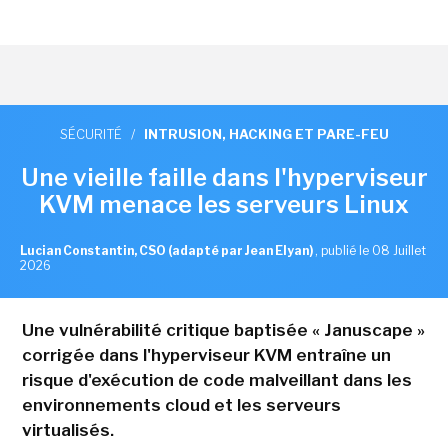
SÉCURITÉ
/
INTRUSION, HACKING ET PARE-FEU
Une vieille faille dans l'hyperviseur
KVM menace les serveurs Linux
Lucian Constantin, CSO (adapté par Jean Elyan)
,
publié le 08 Juillet
2026
Une vulnérabilité critique baptisée « Januscape »
corrigée dans l'hyperviseur KVM entraîne un
risque d'exécution de code malveillant dans les
environnements cloud et les serveurs
virtualisés.