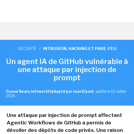
SÉCURITÉ
/
INTRUSION, HACKING ET PARE-FEU
Un agent IA de GitHub vulnérable à
une attaque par injection de
prompt
Gyana Swain, Infoworld (adapté par Jean Elyan)
,
publié le 10 Juillet
2026
Une attaque par injection de prompt affectant
Agentic Workflows de GitHub a permis de
dévoiler des dépôts de code privés. Une raison