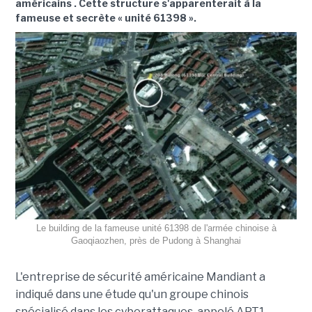
américains . Cette structure s'apparenterait à la
fameuse et secrète « unité 61398 ».
Le building de la fameuse unité 61398 de l'armée chinoise à
Gaoqiaozhen, près de Pudong à Shanghai
L'entreprise de sécurité américaine Mandiant a
indiqué dans une étude qu'un groupe chinois
spécialisé dans les cyberattaques, appelé APT1