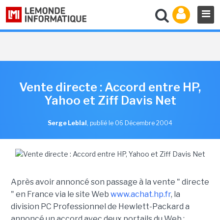
Vente directe : Accord entre HP,
Yahoo et Ziff Davis Net
Serge Leblal
,
publié le 06 Décembre 2004
Après avoir annoncé son passage à la vente " directe
" en France via le site Web
www.achat.hp.fr
, la
division PC Professionnel de Hewlett-Packard a
annoncé un accord avec deux portails du Web :