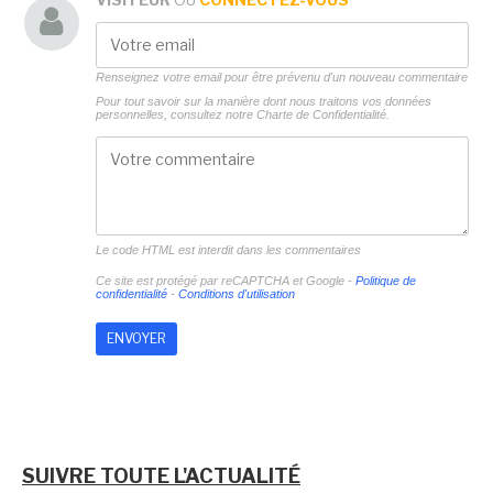
Renseignez votre email pour être prévenu d'un nouveau commentaire
Pour tout savoir sur la manière dont nous traitons vos données
personnelles, consultez notre
Charte de Confidentialité.
Le code HTML est interdit dans les commentaires
Ce site est protégé par reCAPTCHA et Google -
Politique de
confidentialité
-
Conditions d'utilisation
SUIVRE TOUTE L'ACTUALITÉ