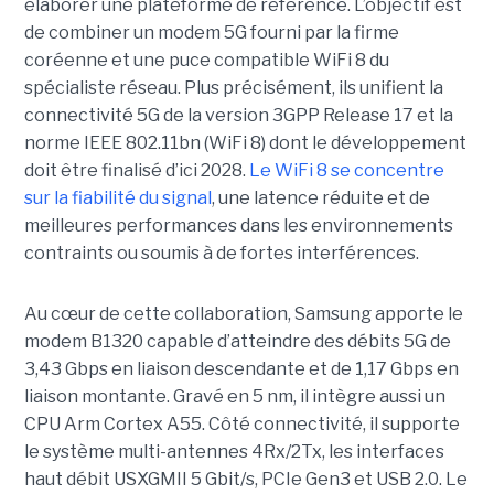
élaborer une plateforme de référence. L’objectif est
de combiner un modem 5G fourni par la firme
coréenne et une puce compatible WiFi 8 du
spécialiste réseau. Plus précisément, ils unifient la
connectivité 5G de la version 3GPP Release 17 et la
norme IEEE 802.11bn (WiFi 8) dont le développement
doit être finalisé d’ici 2028.
Le WiFi 8 se concentre
sur la fiabilité du signal
, une latence réduite et de
meilleures performances dans les environnements
contraints ou soumis à de fortes interférences.
Au cœur de cette collaboration, Samsung apporte le
modem B1320 capable d’atteindre des débits 5G de
3,43 Gbps en liaison descendante et de 1,17 Gbps en
liaison montante. Gravé en 5 nm, il intègre aussi un
CPU Arm Cortex A55. Côté connectivité, il supporte
le système multi-antennes 4Rx/2Tx, les interfaces
haut débit USXGMII 5 Gbit/s, PCIe Gen3 et USB 2.0. Le