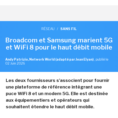
RÉSEAU
/
SANS FIL
Broadcom et Samsung marient 5G
et WiFi 8 pour le haut débit mobile
Andy Patrizio, Network World (adapté par Jean Elyan)
,
publié le
02 Juin 2026
Les deux fournisseurs s'associent pour fournir
une plateforme de référence intégrant une
puce WiFi 8 et un modem 5G. Elle est destinée
aux équipementiers et opérateurs qui
souhaitent étendre le haut débit mobile.