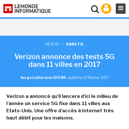
RÉSEAU
/
SANS FIL
Verizon annonce des tests 5G
dans 11 villes en 2017
Serge Leblal avec IDG NS
,
publié le 23 Février 2017
Verizon a annoncé qu'il lancera d'ici le milieu de
l'année un service 5G fixe dans 11 villes aux
Etats-Unis. Une offre d'accès à Internet très
haut débit pour les maisons.