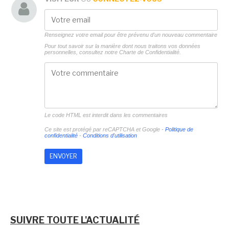
Renseignez votre email pour être prévenu d'un nouveau commentaire
Pour tout savoir sur la manière dont nous traitons vos données
personnelles, consultez notre
Charte de Confidentialité.
Le code HTML est interdit dans les commentaires
Ce site est protégé par reCAPTCHA et Google -
Politique de
confidentialité
-
Conditions d'utilisation
SUIVRE TOUTE L'ACTUALITÉ