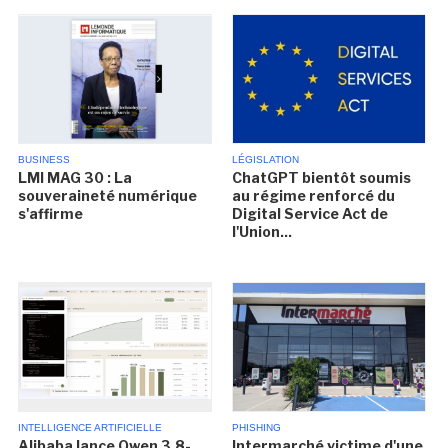
BUSINESS
LÉGISLATION
LMI MAG 30 : La
ChatGPT bientôt soumis
souveraineté numérique
au régime renforcé du
s'affirme
Digital Service Act de
l'Union...
INTELLIGENCE ARTIFICIELLE
PHISHING
Alibaba lance Qwen 3.8-
Intermarché victime d'une