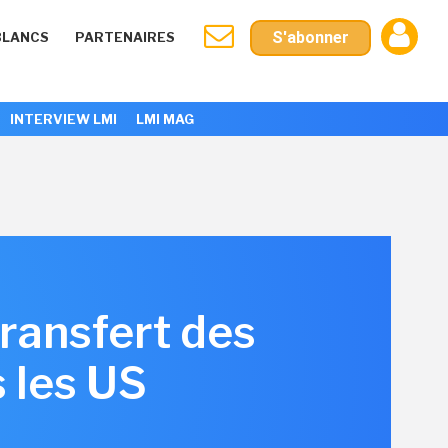
S'abonner
BLANCS
PARTENAIRES
INTERVIEW LMI
LMI MAG
ransfert des
 les US