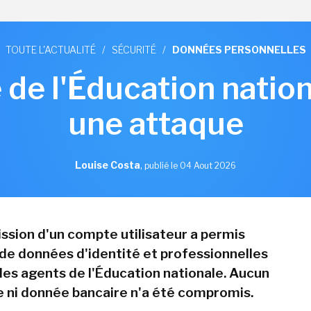
TOUTE L'ACTUALITÉ
/
SÉCURITÉ
/
DONNÉES PERSONNELLES
 de l'Éducation nation
une attaque
Louise Costa
,
publié le 04 Aout 2026
sion d'un compte utilisateur a permis
n de données d'identité et professionnelles
es agents de l'Éducation nationale. Aucun
 ni donnée bancaire n'a été compromis.