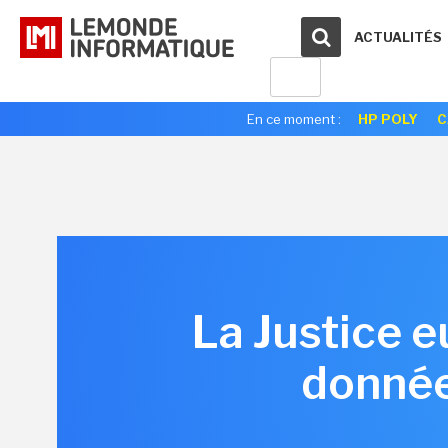
ACTUALITÉS
En ce moment :
HP POLY
C
La Justice e
donnée