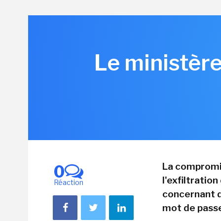
Le ministère
La compromis
0
l'exfiltratio
Réaction
concernant d
mot de passe