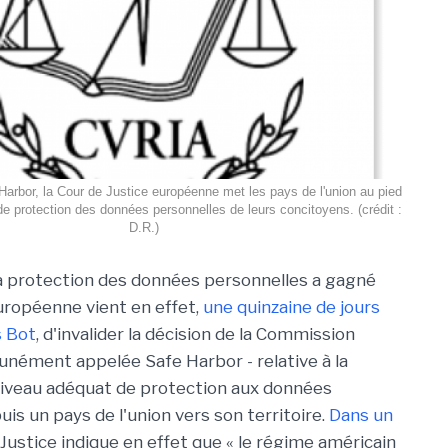
 Harbor, la Cour de Justice européenne met les pays de l'union au pied
e protection des données personnelles de leurs concitoyens. (crédit :
D.R.)
la protection des données personnelles a gagné
européenne vient en effet,
une quinzaine de jours
s Bot
, d'invalider la décision de la Commission
nément appelée Safe Harbor - relative à la
niveau adéquat de protection aux données
is un pays de l'union vers son territoire.
Dans un
e Justice indique en effet que « le régime américain