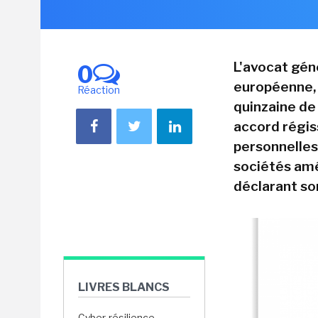
L'avocat géné
0
européenne, Y
Réaction
quinzaine de
accord régis
personnelles
sociétés amé
déclarant son
LIVRES BLANCS
Cyber-résilience