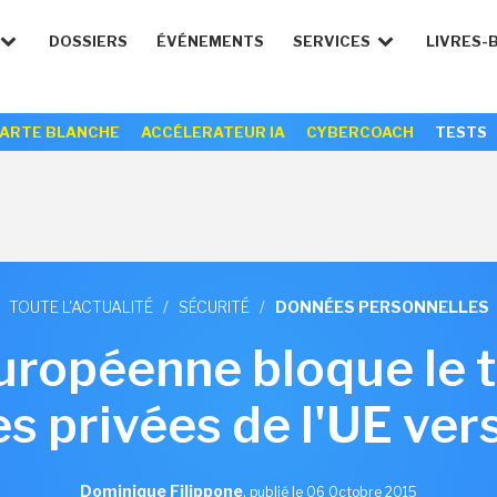
DOSSIERS
ÉVÉNEMENTS
SERVICES
LIVRES-
ARTE BLANCHE
ACCÉLERATEUR IA
CYBERCOACH
TESTS
TOUTE L'ACTUALITÉ
/
SÉCURITÉ
/
DONNÉES PERSONNELLES
uropéenne bloque le t
s privées de l'UE vers
Dominique Filippone
,
publié le 06 Octobre 2015