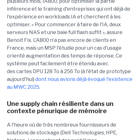
plusieurs mois, l’A
800,
pour
optimiser la partie
inférence et le training d'entreprises qui
on
t
déjà de
l'expérience en
workloads
IA
et cherchent à les
optimiser
.
« P
our commencer à faire de l'IA, deux
serveurs NAS et
une baie full flash suffit
», assure
Benoit Fix. L'A800 n’a pas
encore
de clients
en
France,
mais un MSP l'étudie pour un cas d'usage
orienté augmentation des temps de réponse.
Ce
système peut facilement être étendu avec
des
cartes DPU 128 To à 256 To (à l'état de prototype
aujourd'hui)
dont nous avions déjà évoqué l'existence
au MWC 2025
.
Une supply chain résiliente dans un
contexte pénurique de mémoire
A l’heure où de très nombreux fournisseurs de
solutions de stockage (Dell Technologies, HPE,