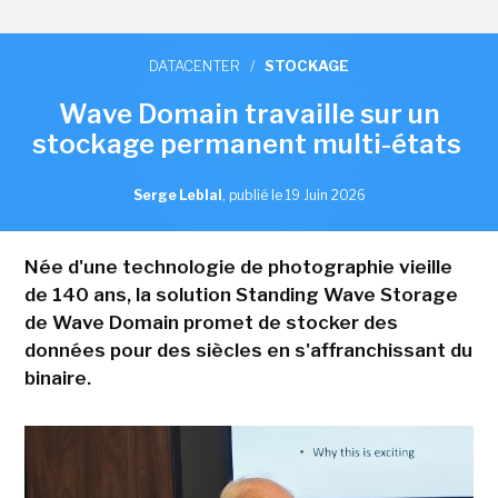
DATACENTER
/
STOCKAGE
Wave Domain travaille sur un
stockage permanent multi-états
Serge Leblal
,
publié le 19 Juin 2026
Née d'une technologie de photographie vieille
de 140 ans, la solution Standing Wave Storage
de Wave Domain promet de stocker des
données pour des siècles en s'affranchissant du
binaire.