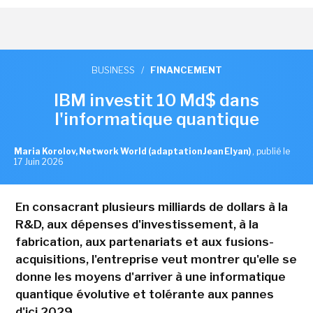
BUSINESS
/
FINANCEMENT
IBM investit 10 Md$ dans
l'informatique quantique
Maria Korolov, Network World (adaptation Jean Elyan)
,
publié le
17 Juin 2026
En consacrant plusieurs milliards de dollars à la
R&D, aux dépenses d'investissement, à la
fabrication, aux partenariats et aux fusions-
acquisitions, l'entreprise veut montrer qu'elle se
donne les moyens d'arriver à une informatique
quantique évolutive et tolérante aux pannes
d'ici 2029.