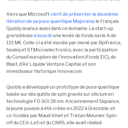
Alors que Microsoft
vient de présenter la deuxième
itération de sa puce quantique Majorana
, le Français
Quobly avance aussi dans ce domaine. La start-up
grenobloise
a bouclé
une levée de fonds serie A de
115 M€. Celle-ci a été menée par mené par Bpifrance,
Sealsq et STMicroelectronics, avec la participation
du Conseil européen de l'innovation (Fonds EIC), de
Blast, d'Air Liquide Venture Capital, et son
investisseur historique Innovacom.
Quobly a développé un prototype de puce quantique
basée sur des qubits de spin gravés sur silicium en
technologie FD-SOI 28 nm. Anciennement Siquance,
la jeune pousse a été créée en 2022 à Grenoble, et
co-fondée par Maud Vinet et Tristan Meunier. Spin-
off du CEA-Leti et du CNRS, elle avait réalisé