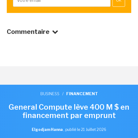
OK
Commentaire
BUSINESS
/
FINANCEMENT
General Compute lève 400 M $ en
financement par emprunt
Elgodjam Hanna
,
publié le 21 Juillet 2026