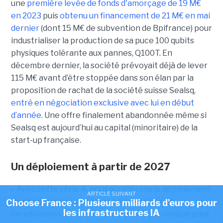
une
première levée de fonds d'amorçage de 19 M€
en 2023
puis
obtenu un financement de 21 M€ en mai
dernier
(dont 15 M€ de subvention de Bpifrance) pour
industrialiser la production de sa puce 100 qubits
physiques tolérante aux pannes, Q100T. En
décembre dernier, la société prévoyait déjà de lever
115 M€ avant d’être stoppée dans son élan par la
proposition de rachat de la société suisse Sealsq,
entré en négociation exclusive avec lui en début
d’année
. Une offre finalement abandonnée même si
Sealsq est aujourd’hui au capital (minoritaire) de la
start-up française.
Un déploiement à partir de 2027
« Avec cette série A, nous accélérons le déploiement
ARTICLE SUIVANT
de nos premiers systèmes commerciaux et
Choose France : Plusieurs milliards d'euros pour
les infrastructures IA
construisons une plateforme quantique conçue pour