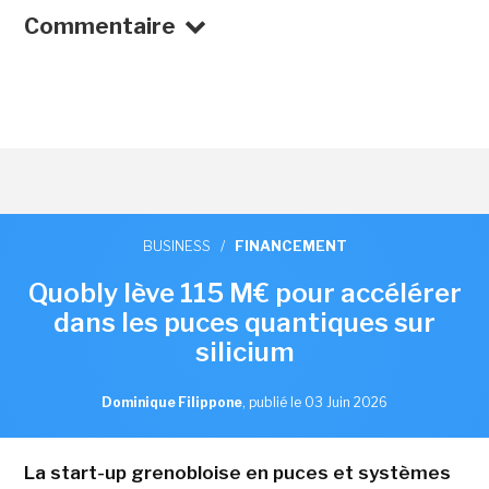
Commentaire
BUSINESS
/
FINANCEMENT
Quobly lève 115 M€ pour accélérer
dans les puces quantiques sur
silicium
Dominique Filippone
,
publié le 03 Juin 2026
La start-up grenobloise en puces et systèmes