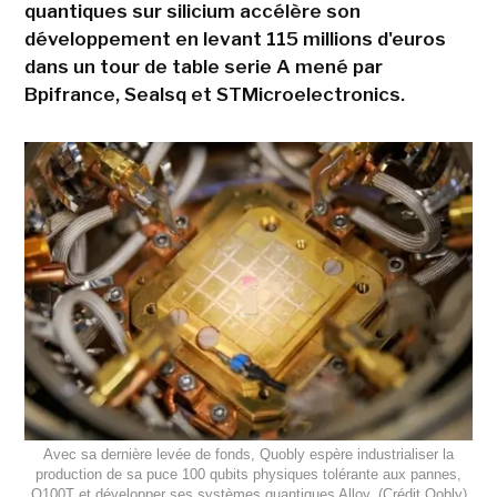
quantiques sur silicium accélère son
développement en levant 115 millions d'euros
dans un tour de table serie A mené par
Bpifrance, Sealsq et STMicroelectronics.
Avec sa dernière levée de fonds, Quobly espère industrialiser la
production de sa puce 100 qubits physiques tolérante aux pannes,
Q100T et développer ses systèmes quantiques Alloy. (Crédit Qobly)