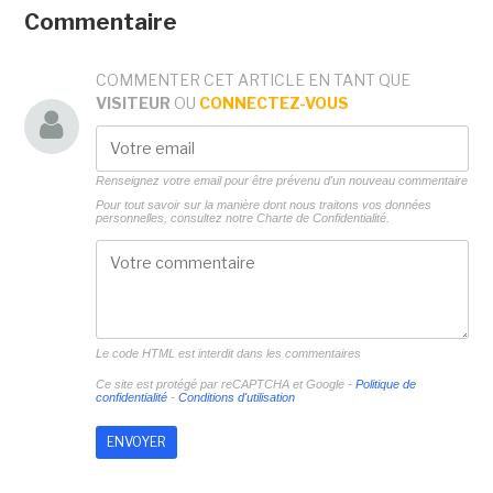
Commentaire
COMMENTER CET ARTICLE EN TANT QUE
VISITEUR
OU
CONNECTEZ-VOUS
Renseignez votre email pour être prévenu d'un nouveau commentaire
Pour tout savoir sur la manière dont nous traitons vos données
personnelles, consultez notre
Charte de Confidentialité.
Le code HTML est interdit dans les commentaires
Ce site est protégé par reCAPTCHA et Google -
Politique de
confidentialité
-
Conditions d'utilisation