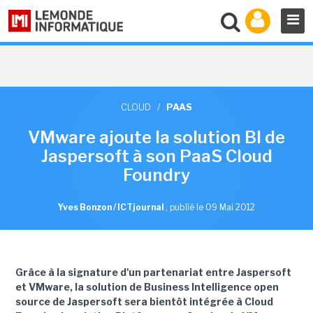
CLOUD
/
PAAS
VMware ajoute la solution BI de
Jaspersoft à son PaaS Cloud
Foundry
Yves Bonzon / ICTjournal
,
publié le 09 Mai 2012
Grâce à la signature d'un partenariat entre Jaspersoft
et VMware, la solution de Business Intelligence open
source de Jaspersoft sera bientôt intégrée à Cloud