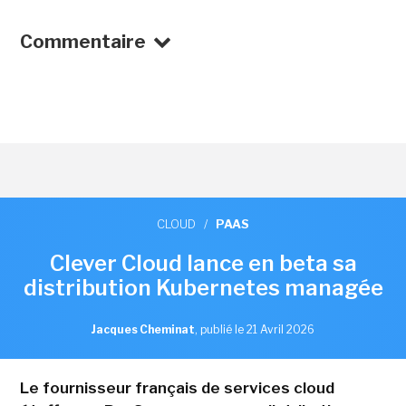
Commentaire
CLOUD
/
PAAS
Clever Cloud lance en beta sa
distribution Kubernetes managée
Jacques Cheminat
,
publié le 21 Avril 2026
Le fournisseur français de services cloud