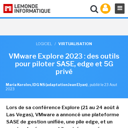
LOGICIEL
/
VIRTUALISATION
VMware Explore 2023 : des outils
pour piloter SASE, edge et 5G
privé
Maria Korolov, IDG NS (adaptation Jean Elyan)
,
publié le 23 Aout
2023
Lors de sa conférence Explore (21 au 24 août à
Las Vegas), VMware a annoncé une plateforme
SASE de gestion unifiée, une pile edge, et un