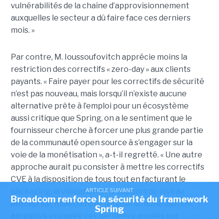
vulnérabilités de la chaîne d’approvisionnement
auxquelles le secteur a dû faire face ces derniers
mois. »
Par contre, M. Ioussoufovitch apprécie moins la
restriction des correctifs « zero-day » aux clients
payants. « Faire payer pour les correctifs de sécurité
n’est pas nouveau, mais lorsqu’il n’existe aucune
alternative prête à l’emploi pour un écosystème
aussi critique que Spring, on a le sentiment que le
fournisseur cherche à forcer une plus grande partie
de la communauté open source à s’engager sur la
voie de la monétisation », a-t-il regretté. « Une autre
approche aurait pu consister à mettre les correctifs
CVE à la disposition de tous tout en facturant le
packaging, la validation et le support de niveau
ARTICLE SUIVANT
Broadcom renforce la sécurité du framework
entreprise, mais compte tenu de la monétisation
Spring
agressive engagée ces dernières années par