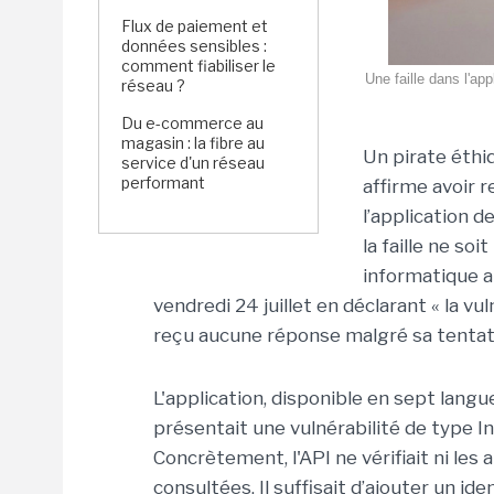
Flux de paiement et
données sensibles :
comment fiabiliser le
Une faille dans l'ap
réseau ?
Du e-commerce au
magasin : la fibre au
Un pirate éth
service d'un réseau
performant
affirme avoir r
l’application d
la faille ne so
informatique a
vendredi 24 juillet en déclarant « la vul
reçu aucune réponse malgré sa tentat
L'application, disponible en sept lan
présentait une vulnérabilité de type I
Concrètement, l'API ne vérifiait ni les
consultées. Il suffisait d’ajouter un id