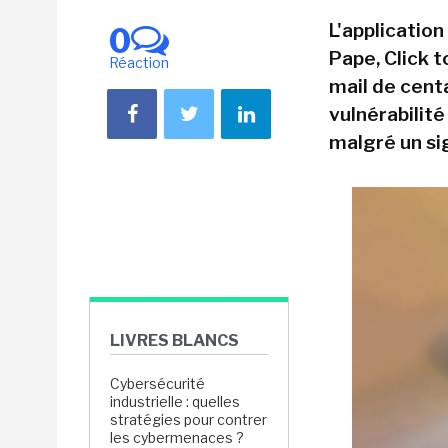
L'application
0
Pape, Click t
Réaction
mail de centa
vulnérabilit
malgré un si
LIVRES BLANCS
Cybersécurité
industrielle : quelles
stratégies pour contrer
les cybermenaces ?