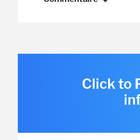
Click to
in