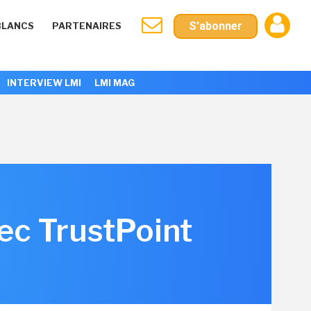
S'abonner
BLANCS
PARTENAIRES
INTERVIEW LMI
LMI MAG
ec TrustPoint