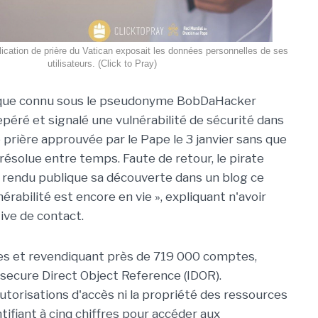
plication de prière du Vatican exposait les données personnelles de ses
utilisateurs. (Click to Pray)
ique connu sous le pseudonyme BobDaHacker
epéré et signalé une vulnérabilité de sécurité dans
e prière approuvée par le Pape le 3 janvier sans que
it résolue entre temps. Faute de retour, le pirate
 rendu publique sa découverte dans un blog ce
nérabilité est encore en vie », expliquant n'avoir
ive de contact.
gues et revendiquant près de 719 000 comptes,
nsecure Direct Object Reference (IDOR).
 autorisations d'accès ni la propriété des ressources
entifiant à cinq chiffres pour accéder aux