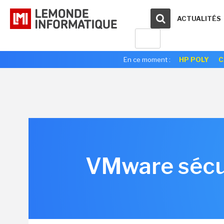
ACTUALITÉS
En ce moment :
HP POLY
C
VMware sécur