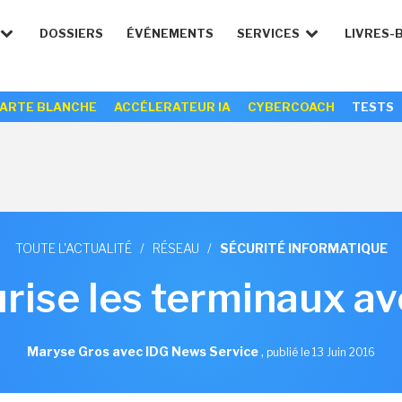
DOSSIERS
ÉVÉNEMENTS
SERVICES
LIVRES-
ARTE BLANCHE
ACCÉLERATEUR IA
CYBERCOACH
TESTS
TOUTE L'ACTUALITÉ
/
RÉSEAU
/
SÉCURITÉ INFORMATIQUE
ise les terminaux av
Maryse Gros avec IDG News Service
,
publié le 13 Juin 2016