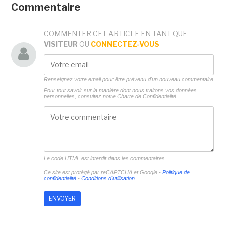
Commentaire
COMMENTER CET ARTICLE EN TANT QUE
VISITEUR
OU
CONNECTEZ-VOUS
Renseignez votre email pour être prévenu d'un nouveau commentaire
Pour tout savoir sur la manière dont nous traitons vos données
personnelles, consultez notre
Charte de Confidentialité.
Le code HTML est interdit dans les commentaires
Ce site est protégé par reCAPTCHA et Google -
Politique de
confidentialité
-
Conditions d'utilisation