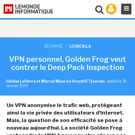
SÉCURITÉ
/
LOGICIELS
VPN personnel, Golden Frog veut
contrer le Deep Pack Inspection
Hélène Lelièvre et Marcel Maurice Urech/ICTjournal
,
publié le 31
Janvier 2014
Un VPN anonymise le trafic web, protégeant
ainsi la vie privée des utilisateurs d'Internet.
Mais, la question de son efficacité se pose à
nouveau aujourd'hui. La société Golden Frog