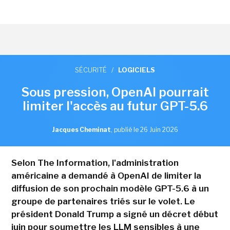
SÉCURITÉ
/
LOGICIELS
Sous pression, OpenAI pourrait
limiter l'accès au futur GPT-5.6
Jacques Cheminat
,
publié le 26 Juin 2026
Selon The Information, l'administration
américaine a demandé à OpenAI de limiter la
diffusion de son prochain modèle GPT-5.6 à un
groupe de partenaires triés sur le volet. Le
président Donald Trump a signé un décret début
juin pour soumettre les LLM sensibles à une