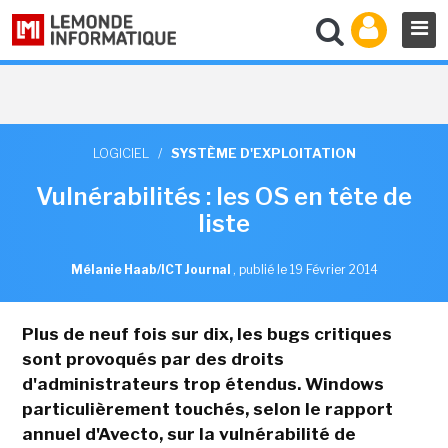
LOGICIEL
/
SYSTÈME D'EXPLOITATION
Vulnérabilités : les OS en tête de
liste
Mélanie Haab/ICT Journal
,
publié le 19 Février 2014
Plus de neuf fois sur dix, les bugs critiques
sont provoqués par des droits
d'administrateurs trop étendus. Windows
particulièrement touchés, selon le rapport
annuel d'Avecto, sur la vulnérabilité de