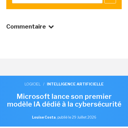
Commentaire
LOGICIEL
/
INTELLIGENCE ARTIFICIELLE
Microsoft lance son premier
modèle IA dédié à la cybersécurité
Louise Costa
,
publié le 29 Juillet 2026