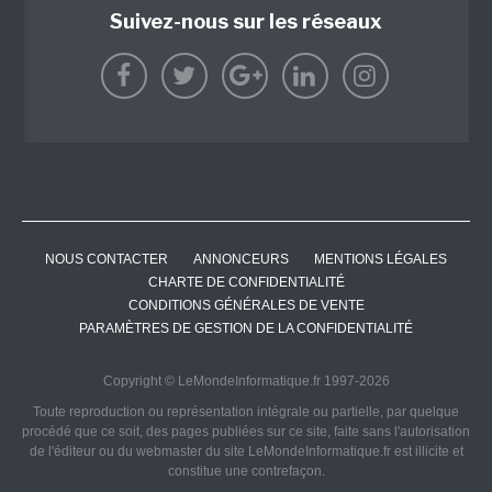
Suivez-nous sur les réseaux
NOUS CONTACTER
ANNONCEURS
MENTIONS LÉGALES
CHARTE DE CONFIDENTIALITÉ
CONDITIONS GÉNÉRALES DE VENTE
PARAMÈTRES DE GESTION DE LA CONFIDENTIALITÉ
Copyright © LeMondeInformatique.fr 1997-2026
Toute reproduction ou représentation intégrale ou partielle, par quelque
procédé que ce soit, des pages publiées sur ce site, faite sans l'autorisation
de l'éditeur ou du webmaster du site LeMondeInformatique.fr est illicite et
constitue une contrefaçon.