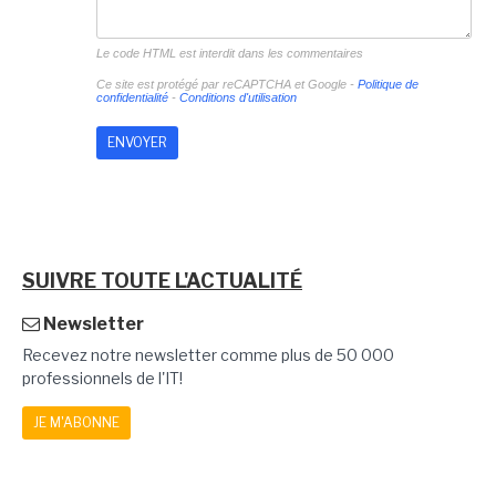
Le code HTML est interdit dans les commentaires
Ce site est protégé par reCAPTCHA et Google -
Politique de
confidentialité
-
Conditions d'utilisation
SUIVRE TOUTE L'ACTUALITÉ
Newsletter
Recevez notre newsletter comme plus de 50 000
professionnels de l'IT!
JE M'ABONNE