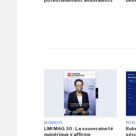
potentiellement ambivalents
debo
BUSINESS
INTEL
LMI MAG 30 : La souveraineté
Rubr
numérique s'affirme
sécu