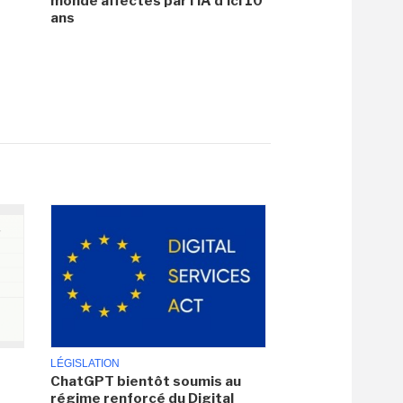
monde affectés par l'IA d'ici 10
ans
LÉGISLATION
ChatGPT bientôt soumis au
régime renforcé du Digital