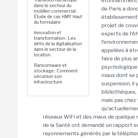
étonnamment él
dans le secteur du
de Paris a don
mobilier commercial :
Étude de cas HMY Haut
établissements
du formulaire
projet de couv
Innovation et
experts de l'A
transformation : Les
l'environnemen
défis de la digitalisation
dans le secteur de la
appelées à êtr
location
faire de plus a
Ransomware et
psychologique 
stockage : Comment
maux dont se pl
sécuriser son
infrastructure
suspension, il 
bibliothèques,
mais pas chez t
qu'actuellemen
réseaux WiFi et des maux de quelque na
de la Santé ont demandé un rapport en
rayonnements générés par la téléphonie