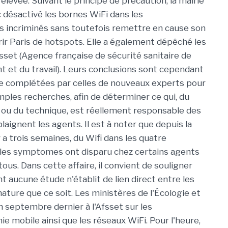
evée. Suivant le principe de précaution, la mairie
c désactivé les bornes WiFi dans les
 incriminés sans toutefois remettre en cause son
rir Paris de hotspots. Elle a également dépêché les
fsset (Agence française de sécurité sanitaire de
t et du travail). Leurs conclusions sont cependant
e complétées par celles de nouveaux experts pour
mples recherches, afin de déterminer ce qui, du
ou du technique, est réellement responsable des
aignent les agents. Il est à noter que depuis la
y a trois semaines, du Wifi dans les quatre
 les symptomes ont disparu chez certains agents
ous. Dans cette affaire, il convient de souligner
t aucune étude n'établit de lien direct entre les
ture que ce soit. Les ministères de l'Écologie et
 septembre dernier à l'Afsset sur les
 mobile ainsi que les réseaux WiFi. Pour l'heure,