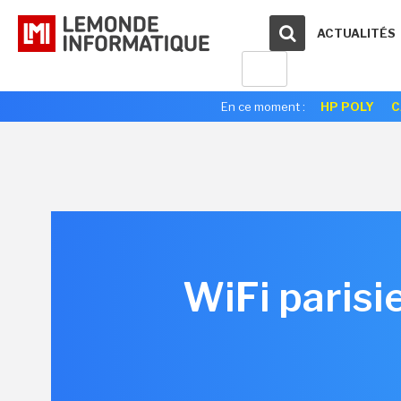
ACTUALITÉS
En ce moment :
HP POLY
C
WiFi parisi