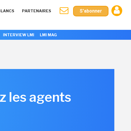
S'abonner
BLANCS
PARTENAIRES
INTERVIEW LMI
LMI MAG
z les agents