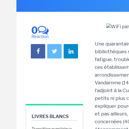
0
Réaction
Une quarantain
bibliothèques 
fatigue, troubl
ces établissem
arrondissements
Vandamme (14e)
l'adjoint à la 
petits ni plus 
expliquer pour
et pas ailleur
LIVRES BLANCS
concernées (40
Transition numérique