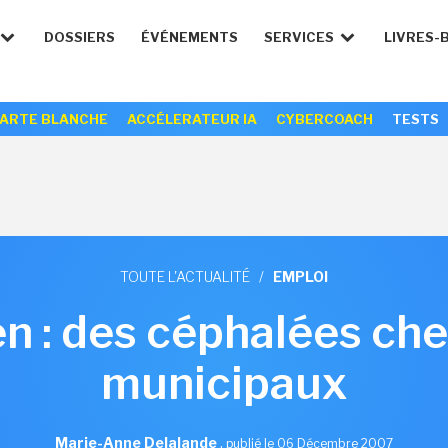
DOSSIERS
ÉVÉNEMENTS
SERVICES
LIVRES-
ARTE BLANCHE
ACCÉLERATEUR IA
CYBERCOACH
TESTS
TOUTE L'ACTUALITÉ
/
EMPLOI
en : des céphalées che
municipaux
Marie-Anne Delalande
,
publié le 06 Décembre 2007