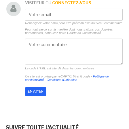
VISITEUR
OU
CONNECTEZ-VOUS
Renseignez votre email pour être prévenu d'un nouveau commentaire
Pour tout savoir sur la manière dont nous traitons vos données
personnelles, consultez notre
Charte de Confidentialité.
Le code HTML est interdit dans les commentaires
Ce site est protégé par reCAPTCHA et Google -
Politique de
confidentialité
-
Conditions d'utilisation
SUIVRE TOUTE L'ACTUALITÉ