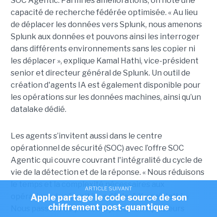
SOC Agentic. Parmi les améliorations, on note une
capacité de recherche fédérée optimisée. « Au lieu
de déplacer les données vers Splunk, nous amenons
Splunk aux données et pouvons ainsi les interroger
dans différents environnements sans les copier ni
les déplacer », explique Kamal Hathi, vice-président
senior et directeur général de Splunk. Un outil de
création d'agents IA est également disponible pour
les opérations sur les données machines, ainsi qu’un
datalake dédié.
Les agents s’invitent aussi dans le centre
opérationnel de sécurité (SOC) avec l’offre SOC
Agentic qui couvre couvrant l'intégralité du cycle de
vie de la détection et de la réponse. « Nous réduisons
le temps et la complexité nécessaires aux
ARTICLE SUIVANT
opérations de sécurité », a déclaré Kamal Hathi. «
Apple partage le code source de son
chiffrement post-quantique
Nous passons de plusieurs jours, voire plusieurs