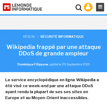
RÉSEAU
/
SÉCURITÉ INFORMATIQUE
Wikipedia frappé par une attaque
DDoS de grande ampleur
Dominique Filippone
,
publié le 09 Septembre 2019
Le service encyclopédique en ligne Wikipedia a
été visé ce week-end par une attaque DDoS
ayant rendu la plupart de ses ses sites en
Europe et au Moyen-Orient inaccessibles.