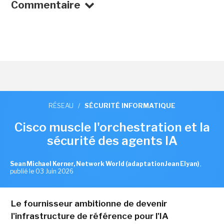
Commentaire
RÉSEAU
/
SÉCURITÉ INFORMATIQUE
Cisco muscle l'orchestration et la
sécurité des agents IA
Sean Michael Kerner, Network World (adaptation Jean Elyan)
,
publié le 03 Juin 2026
Le fournisseur ambitionne de devenir
l'infrastructure de référence pour l'IA