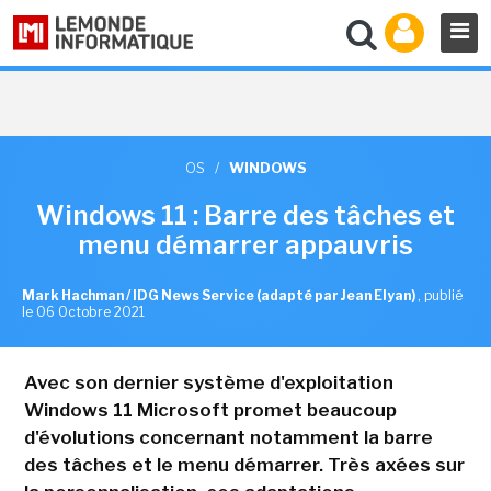
OS
/
WINDOWS
Windows 11 : Barre des tâches et
menu démarrer appauvris
Mark Hachman / IDG News Service (adapté par Jean Elyan)
,
publié
le 06 Octobre 2021
Avec son dernier système d'exploitation
Windows 11 Microsoft promet beaucoup
d'évolutions concernant notamment la barre
des tâches et le menu démarrer. Très axées sur