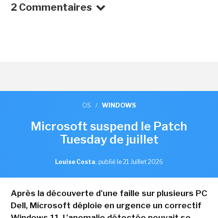
2 Commentaires
OS
/
WINDOWS
Microsoft suspend le Patch
Tuesday de juillet
Louise Costa
,
publié le 21 Juillet 2026
Après la découverte d'une faille sur plusieurs PC
Dell, Microsoft déploie en urgence un correctif
Windows 11. L'anomalie détectée pouvait se