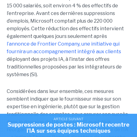
15 000 salariés, soit environ 4 % des effectifs de
l’entreprise. Avant ces dernières suppressions
d’emplois, Microsoft comptait plus de 220 000
employés.
Cette réduction des effectifs intervient
également quelques jours seulement après
l’annonce de
Frontier Company
, une initiative qui
fournira un accompagnement intégré aux clients
déployant des projets IA, à l’instar des offres
traditionnelles proposées par les intégrateurs de
systèmes (SI).
Considérées dans leur ensemble, ces mesures
semblent indiquer que le fournisseur mise sur son
expertise en ingénierie, plutôt que sur la gestion
traditionnelle des comptes, pour assurer son
succès
ARTICLE SUIVANT
dans le domaine de l’IA
.
« Microsoft avait déjà
Suppressions de postes : Microsoft recentre
réorganisé ses activités commerciales autour de l’IA
l'IA sur ses équipes techniques