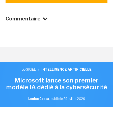
Commentaire
LOGICIEL
/
INTELLIGENCE ARTIFICIELLE
Microsoft lance son premier
modèle IA dédié à la cybersécurité
Louise Costa
,
publié le 29 Juillet 2026