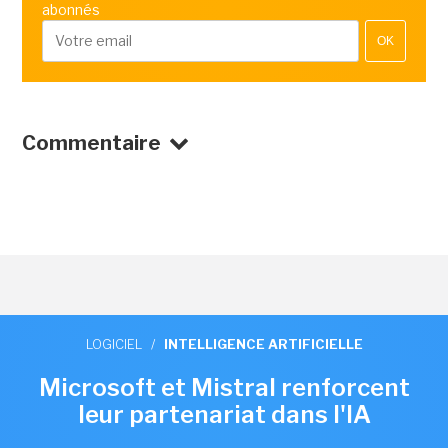
abonnés
OK
Commentaire
LOGICIEL
/
INTELLIGENCE ARTIFICIELLE
Microsoft et Mistral renforcent
leur partenariat dans l'IA