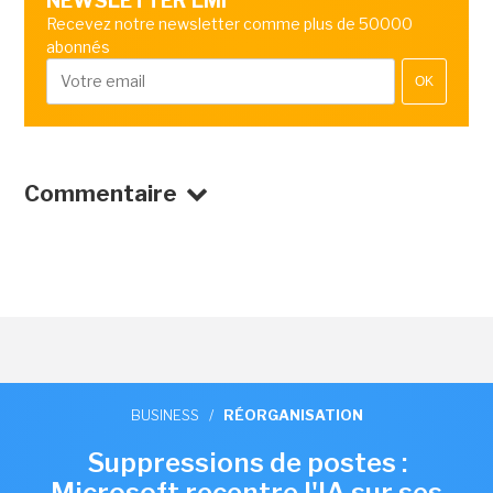
NEWSLETTER LMI
Recevez notre newsletter comme plus de 50000
abonnés
OK
Commentaire
BUSINESS
/
RÉORGANISATION
Suppressions de postes :
Microsoft recentre l'IA sur ses