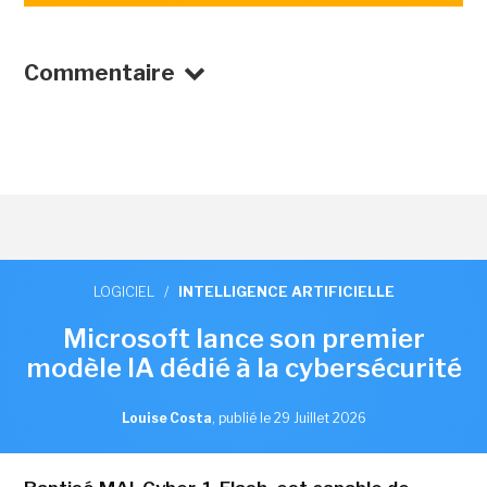
Commentaire
LOGICIEL
/
INTELLIGENCE ARTIFICIELLE
Microsoft lance son premier
modèle IA dédié à la cybersécurité
Louise Costa
,
publié le 29 Juillet 2026