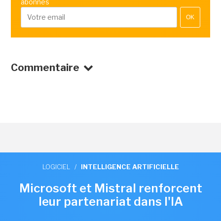
abonnés
OK
Commentaire
LOGICIEL
/
INTELLIGENCE ARTIFICIELLE
Microsoft et Mistral renforcent
leur partenariat dans l'IA