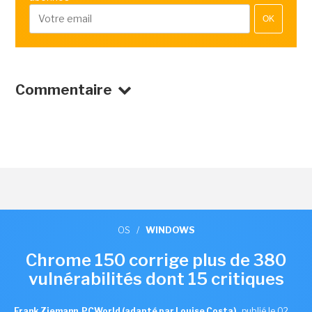
OK
Commentaire
OS
/
WINDOWS
Chrome 150 corrige plus de 380
vulnérabilités dont 15 critiques
Frank Ziemann, PCWorld (adapté par Louise Costa)
,
publié le 02