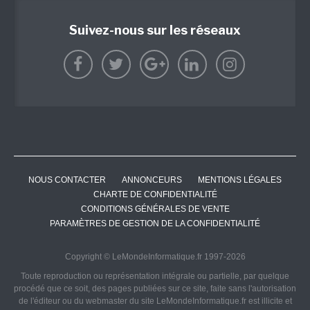
Suivez-nous sur les réseaux
NOUS CONTACTER
ANNONCEURS
MENTIONS LÉGALES
CHARTE DE CONFIDENTIALITÉ
CONDITIONS GÉNÉRALES DE VENTE
PARAMÈTRES DE GESTION DE LA CONFIDENTIALITÉ
Copyright © LeMondeInformatique.fr 1997-2026
Toute reproduction ou représentation intégrale ou partielle, par quelque
procédé que ce soit, des pages publiées sur ce site, faite sans l'autorisation
de l'éditeur ou du webmaster du site LeMondeInformatique.fr est illicite et