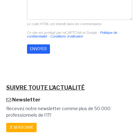
Le code HTML est interdit dans les commentaires
Ce site est protégé par reCAPTCHA et Google -
Politique de
confidentialité
-
Conditions d'utilisation
SUIVRE TOUTE L'ACTUALITÉ
Newsletter
Recevez notre newsletter comme plus de 50 000
professionnels de l'IT!
JE M'ABONNE