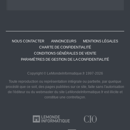
NOUS CONTACTER
ANNONCEURS
MENTIONS LÉGALES
CHARTE DE CONFIDENTIALITÉ
CONDITIONS GÉNÉRALES DE VENTE
PARAMÈTRES DE GESTION DE LA CONFIDENTIALITÉ
Copyright © LeMondeInformatique.fr 1997-2026
Toute reproduction ou représentation intégrale ou partielle, par quelque
procédé que ce soit, des pages publiées sur ce site, faite sans l'autorisation
de l'éditeur ou du webmaster du site LeMondeInformatique.fr est illicite et
constitue une contrefaçon.