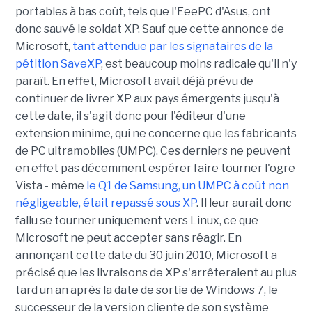
portables à bas coût, tels que l'EeePC d'Asus, ont
donc sauvé le soldat XP. Sauf que cette annonce de
Microsoft,
tant attendue par les signataires de la
pétition SaveXP
, est beaucoup moins radicale qu'il n'y
paraît. En effet, Microsoft avait déjà prévu de
continuer de livrer XP aux pays émergents jusqu'à
cette date, il s'agit donc pour l'éditeur d'une
extension minime, qui ne concerne que les fabricants
de PC ultramobiles (UMPC). Ces derniers ne peuvent
en effet pas décemment espérer faire tourner l'ogre
Vista - même
le Q1 de Samsung, un UMPC à coût non
négligeable, était repassé sous XP
. Il leur aurait donc
fallu se tourner uniquement vers Linux, ce que
Microsoft ne peut accepter sans réagir. En
annonçant cette date du 30 juin 2010, Microsoft a
précisé que les livraisons de XP s'arrêteraient au plus
tard un an après la date de sortie de Windows 7, le
successeur de la version cliente de son système