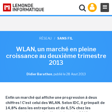
RÉSEAU
/
SANS FIL
WLAN, un marché en pleine
croissance au deuxième trimestre
2013
Didier Barathon
,
publié le 28 Aout 2013
Enfin un marché qui affiche une progression à deux
chiffres ! C'est celui des WLAN. Selon IDC, il grimpait de
14,8% dans les entreprises et de 6,5% chez les