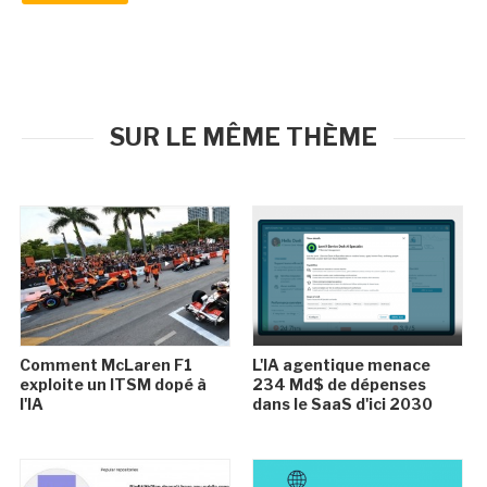
SUR LE MÊME THÈME
Comment McLaren F1
L'IA agentique menace
exploite un ITSM dopé à
234 Md$ de dépenses
l'IA
dans le SaaS d'ici 2030