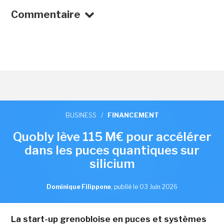
Commentaire
BUSINESS
/
FINANCEMENT
Quobly lève 115 M€ pour accélérer
dans les puces quantiques sur
silicium
Dominique Filippone
,
publié le 03 Juin 2026
La start-up grenobloise en puces et systèmes