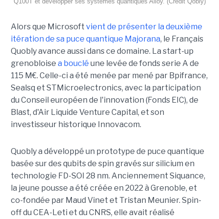
Q100T et développer ses systèmes quantiques Alloy. (Crédit Qobly)
Alors que Microsoft
vient de présenter la deuxième
itération de sa puce quantique Majorana
, le Français
Quobly avance aussi dans ce domaine. La start-up
grenobloise
a bouclé
une levée de fonds serie A de
115 M€. Celle-ci a été menée par mené par Bpifrance,
Sealsq et STMicroelectronics, avec la participation
du Conseil européen de l'innovation (Fonds EIC), de
Blast, d'Air Liquide Venture Capital, et son
investisseur historique Innovacom.
Quobly a développé un prototype de puce quantique
basée sur des qubits de spin gravés sur silicium en
technologie FD-SOI 28 nm. Anciennement Siquance,
la jeune pousse a été créée en 2022 à Grenoble, et
co-fondée par Maud Vinet et Tristan Meunier. Spin-
off du CEA-Leti et du CNRS, elle avait réalisé