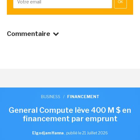
OK
Commentaire
BUSINESS
/
FINANCEMENT
General Compute lève 400 M $ en
financement par emprunt
Elgodjam Hanna
,
publié le 21 Juillet 2026