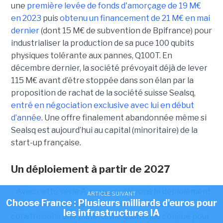
une
première levée de fonds d'amorçage de 19 M€
en 2023
puis
obtenu un financement de 21 M€ en mai
dernier
(dont 15 M€ de subvention de Bpifrance) pour
industrialiser la production de sa puce 100 qubits
physiques tolérante aux pannes, Q100T. En
décembre dernier, la société prévoyait déjà de lever
115 M€ avant d’être stoppée dans son élan par la
proposition de rachat de la société suisse Sealsq,
entré en négociation exclusive avec lui en début
d’année
. Une offre finalement abandonnée même si
Sealsq est aujourd’hui au capital (minoritaire) de la
start-up française.
Un déploiement à partir de 2027
« Avec cette série A, nous accélérons le déploiement
ARTICLE SUIVANT
Choose France : Plusieurs milliards d'euros pour
de nos premiers systèmes commerciaux et
les infrastructures IA
construisons une plateforme quantique conçue pour