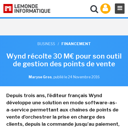
BUSINESS
/
FINANCEMENT
Wynd récolte 30 M€ pour son outil
de gestion des points de vente
Maryse Gros
,
publié le 24 Novembre 2016
Depuis trois ans, l'éditeur français Wynd
développe une solution en mode software-as-
a-service permettant aux chaînes de points de
vente d'orchestrer la prise en charge des
clients, depuis la commande jusqu'au paiement,