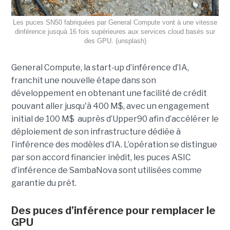
Les puces SN50 fabriquées par General Compute vont à une vitesse
dinférence jusquà 16 fois supérieures aux services cloud basés sur
des GPU. (unsplash)
General Compute, la start-up d’inférence d’IA,
franchit une nouvelle étape dans son
développement en obtenant une
facilité de crédit
pouvant aller jusqu'à 400 M$, avec un engagement
initial de 100 M$
auprès d’Upper90 afin d’accélérer le
déploiement de son infrastructure dédiée à
l’inférence des modèles d’IA. L’opération se distingue
par son accord financier inédit, les puces ASIC
d’inférence de
SambaNova
sont utilisées comme
garantie du prêt.
Des puces d’inférence pour remplacer le
GPU