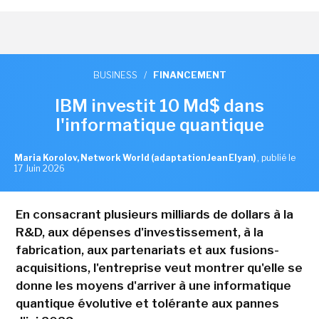
BUSINESS
/
FINANCEMENT
IBM investit 10 Md$ dans
l'informatique quantique
Maria Korolov, Network World (adaptation Jean Elyan)
,
publié le
17 Juin 2026
En consacrant plusieurs milliards de dollars à la
R&D, aux dépenses d'investissement, à la
fabrication, aux partenariats et aux fusions-
acquisitions, l'entreprise veut montrer qu'elle se
donne les moyens d'arriver à une informatique
quantique évolutive et tolérante aux pannes