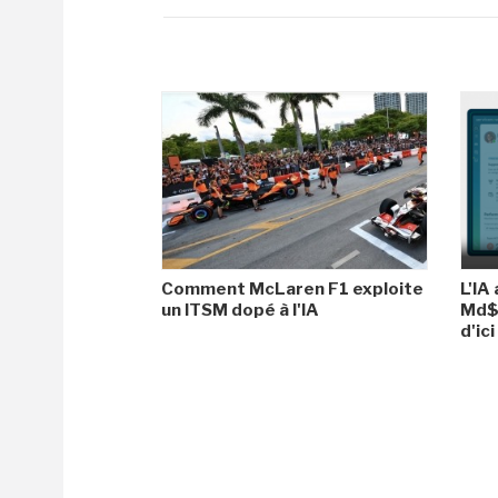
Comment McLaren F1 exploite
L'IA
un ITSM dopé à l'IA
Md$ 
d'ic