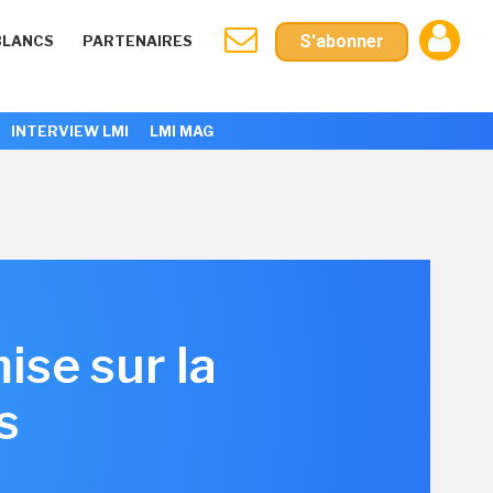
S'abonner
BLANCS
PARTENAIRES
INTERVIEW LMI
LMI MAG
ise sur la
s