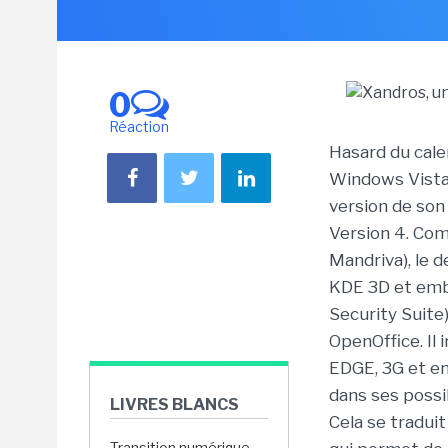
0
Réaction
Hasard du cale
Windows Vista 
version de son
Version 4. Co
Mandriva), le 
KDE 3D et emba
Security Suite)
OpenOffice. Il
EDGE, 3G et en
dans ses possi
LIVRES BLANCS
Cela se traduit
Transition numérique