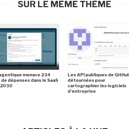
SUR LE MÊME THÈME
 agentique menace 234
Les API publiques de GitHu
de dépenses dans le SaaS
détournées pour
i 2030
cartographier les logiciels
d'entreprise