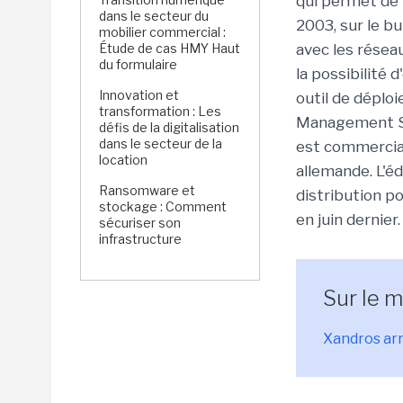
qui permet de l
dans le secteur du
2003, sur le b
mobilier commercial :
Étude de cas HMY Haut
avec les résea
du formulaire
la possibilité 
Innovation et
outil de dépl
transformation : Les
Management Se
défis de la digitalisation
dans le secteur de la
est commercial
location
allemande. L'é
Ransomware et
distribution p
stockage : Comment
en juin dernier.
sécuriser son
infrastructure
Sur le 
Xandros arr