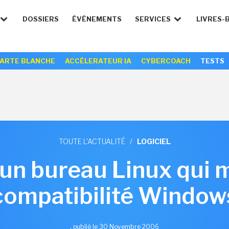
DOSSIERS
ÉVÉNEMENTS
SERVICES
LIVRES-
ARTE BLANCHE
ACCÉLERATEUR IA
CYBERCOACH
TESTS
TOUTE L'ACTUALITÉ
/
LOGICIEL
un bureau Linux qui m
compatibilité Window
,
publié le 30 Novembre 2006