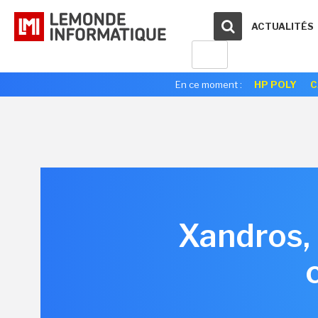
ACTUALITÉS
En ce moment :
HP POLY
C
Xandros, 