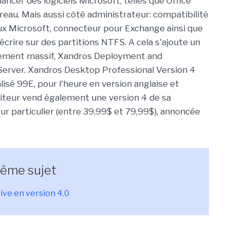
ancer des logiciels Microsoft, telles que Office
ureau. Mais aussi côté administrateur: compatibilité
ux Microsoft, connecteur pour Exchange ainsi que
d'écrire sur des partitions NTFS. A cela s'ajoute un
oiement massif, Xandros Deployment and
rver. Xandros Desktop Professional Version 4
isé 99E, pour l'heure en version anglaise et
diteur vend également une version 4 de sa
our particulier (entre 39,99$ et 79,99$), annoncée
même sujet
ive en version 4.0