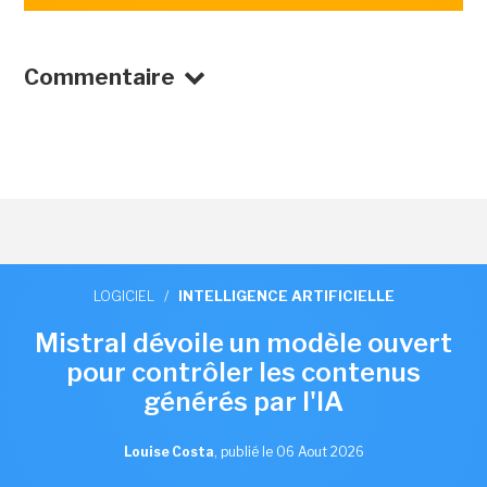
Commentaire
LOGICIEL
/
INTELLIGENCE ARTIFICIELLE
Mistral dévoile un modèle ouvert
pour contrôler les contenus
générés par l'IA
Louise Costa
,
publié le 06 Aout 2026