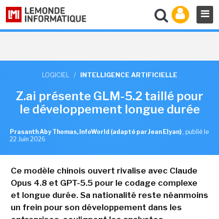
LOGICIEL
/
INTELLIGENCE ARTIFICIELLE
Z.ai présente GLM-5.2 taillé pour
le développement longue durée
Prasanth Aby Thomas, InfoWorld (adapté par Jean Elyan)
,
publié le
22 Juin 2026
Ce modèle chinois ouvert rivalise avec Claude
Opus 4.8 et GPT-5.5 pour le codage complexe
et longue durée. Sa nationalité reste néanmoins
un frein pour son développement dans les