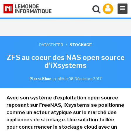
DATACENTER
/
STOCKAGE
ZFS au coeur des NAS open source
d'iXsystems
Pierre Khan
,
publié le 08 Décembre 2017
Avec son système d'exploitation open source
reposant sur FreeNAS, iXsystems se positionne
comme un acteur atypique sur le marché des
appliances de stockage. Une solution taillée
pour concurrencer le stockage cloud avec un