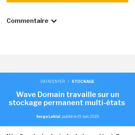
Commentaire
DATACENTER
/
STOCKAGE
Wave Domain travaille sur un
stockage permanent multi-états
Serge Leblal
,
publié le 19 Juin 2026