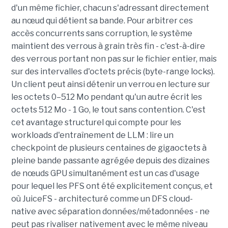
d'un même fichier, chacun s'adressant directement
au nœud qui détient sa bande. Pour arbitrer ces
accès concurrents sans corruption, le système
maintient des verrous à grain très fin - c'est-à-dire
des verrous portant non pas sur le fichier entier, mais
sur des intervalles d'octets précis (byte-range locks).
Un client peut ainsi détenir un verrou en lecture sur
les octets 0–512 Mo pendant qu'un autre écrit les
octets 512 Mo - 1 Go, le tout sans contention. C'est
cet avantage structurel qui compte pour les
workloads d'entraînement de LLM : lire un
checkpoint de plusieurs centaines de gigaoctets à
pleine bande passante agrégée depuis des dizaines
de nœuds GPU simultanément est un cas d'usage
pour lequel les PFS ont été explicitement conçus, et
où JuiceFS - architecturé comme un DFS cloud-
native avec séparation données/métadonnées - ne
peut pas rivaliser nativement avec le même niveau