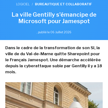
LOGICIEL
/
BUREAUTIQUE ET COLLABORATIF
La ville Gentilly s'émancipe de
Microsoft pour Jamespot
,
publié le 06 Juillet 2026
Dans le cadre de la transformation de son SI, la
ville de du Val-de-Marne quitte Sharepoint pour
le Français Jamespot. Une démarche accélérée
depuis la cyberattaque subie par Gentilly il y a 18
mois.