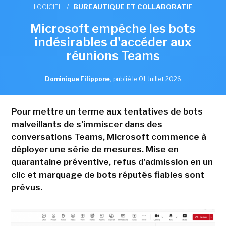
LOGICIEL
/
BUREAUTIQUE ET COLLABORATIF
Microsoft empêche les bots
indésirables d'accéder aux
réunions Teams
Dominique Filippone
,
publié le 01 Juillet 2026
Pour mettre un terme aux tentatives de bots
malveillants de s'immiscer dans des
conversations Teams, Microsoft commence à
déployer une série de mesures. Mise en
quarantaine préventive, refus d'admission en un
clic et marquage de bots réputés fiables sont
prévus.