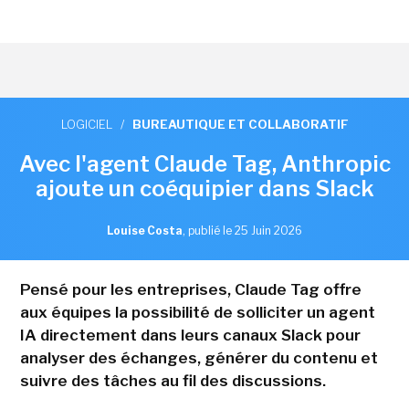
LOGICIEL
/
BUREAUTIQUE ET COLLABORATIF
Avec l'agent Claude Tag, Anthropic
ajoute un coéquipier dans Slack
Louise Costa
,
publié le 25 Juin 2026
Pensé pour les entreprises, Claude Tag offre
aux équipes la possibilité de solliciter un agent
IA directement dans leurs canaux Slack pour
analyser des échanges, générer du contenu et
suivre des tâches au fil des discussions.