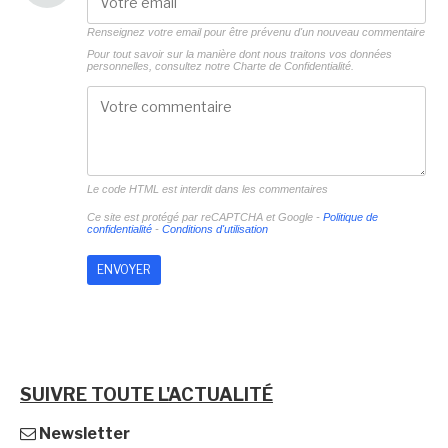
Renseignez votre email pour être prévenu d'un nouveau commentaire
Pour tout savoir sur la manière dont nous traitons vos données
personnelles, consultez notre
Charte de Confidentialité.
Le code HTML est interdit dans les commentaires
Ce site est protégé par reCAPTCHA et Google -
Politique de
confidentialité
-
Conditions d'utilisation
SUIVRE TOUTE L'ACTUALITÉ
Newsletter