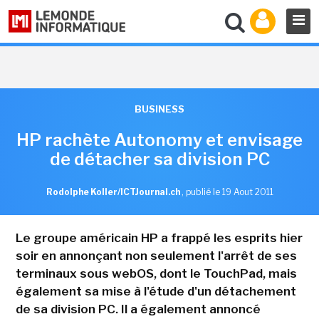
BUSINESS
HP rachète Autonomy et envisage
de détacher sa division PC
Rodolphe Koller/ICTJournal.ch
,
publié le 19 Aout 2011
Le groupe américain HP a frappé les esprits hier
soir en annonçant non seulement l'arrêt de ses
terminaux sous webOS, dont le TouchPad, mais
également sa mise à l'étude d'un détachement
de sa division PC. Il a également annoncé