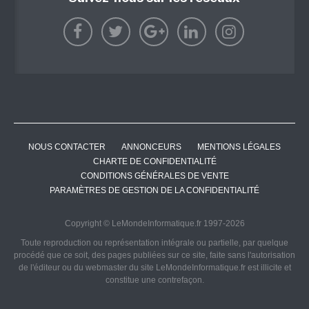
NOUS CONTACTER
ANNONCEURS
MENTIONS LÉGALES
CHARTE DE CONFIDENTIALITÉ
CONDITIONS GÉNÉRALES DE VENTE
PARAMÈTRES DE GESTION DE LA CONFIDENTIALITÉ
Copyright © LeMondeInformatique.fr 1997-2026
Toute reproduction ou représentation intégrale ou partielle, par quelque
procédé que ce soit, des pages publiées sur ce site, faite sans l'autorisation
de l'éditeur ou du webmaster du site LeMondeInformatique.fr est illicite et
constitue une contrefaçon.