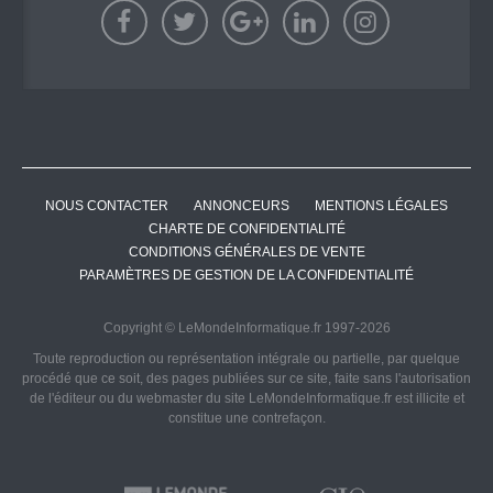
NOUS CONTACTER
ANNONCEURS
MENTIONS LÉGALES
CHARTE DE CONFIDENTIALITÉ
CONDITIONS GÉNÉRALES DE VENTE
PARAMÈTRES DE GESTION DE LA CONFIDENTIALITÉ
Copyright © LeMondeInformatique.fr 1997-2026
Toute reproduction ou représentation intégrale ou partielle, par quelque
procédé que ce soit, des pages publiées sur ce site, faite sans l'autorisation
de l'éditeur ou du webmaster du site LeMondeInformatique.fr est illicite et
constitue une contrefaçon.